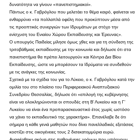
δυνατότητα να γίνουν «πανεπιστημιακοί».
Πάντως ο κ. Γαβρόγλου που μελετάει το θέμα καιρό, φαίνεται να
ενθαρρύνει «τα πολλαπλά οφέλη που προκύπτουν μέσα από
τις προοπτικές συνεργιών των Ιδρυμάτων με στόχο την
ενίσχυση του Ενιαίου Χώρου Εκπαίδευσης και Έρευνας».
Ο υπουργός Παιδείας μίλησε όμως χθες και για τη σύνδεση της
τριτοβάθμιας εκπαίδευσης με την κοινωνία και δήλωσε ότι στα
πανεπιστήμια θα πρέπει λειτουργούν και Κέντρα Δια Βίου
Εκπαίδευσης, ώστε να μπορέσουν τα Ιδρύματα να συνδεθούν
με τις ανάγκες της κοινωνίας.
Σχετικά με τα σχέδια του για το Λύκειο, ο κ. Γαβρόγλου κατά την
ομιλία του στο πλαίσιο του Περιφερειακού Αναπτυξιακού
Συνεδρίου Θεσσαλίας, δήλωσε ότι «επιλογή της κυβέρνησης
είναι να ολοκληρώνονται οι σπουδές στη Β’ Λυκείου και η Γ’
Λυκείου να είναι ένα προπαρασκευαστικό έτος χωρίς ωστόσο
να χάνει το εκπαιδευτικό της χαρακτήρα». Επανέλαβε δε ότι
σήμερα η κάθε γενιά μαθητών που δίνει πανελλαδικές εξετάσεις
κοστίζει στις οικογένειες τους 2 δισεκατομμύρια ευρώ.
Αναφέρθηκε ακόμη στις παθογένειες χρόνων που υπάρχουν