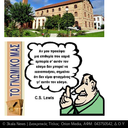
© 3kala News | Διακριτικός Τίτλος: Orion Media, ΑΦΜ: 043750542, Δ.Ο.Υ: