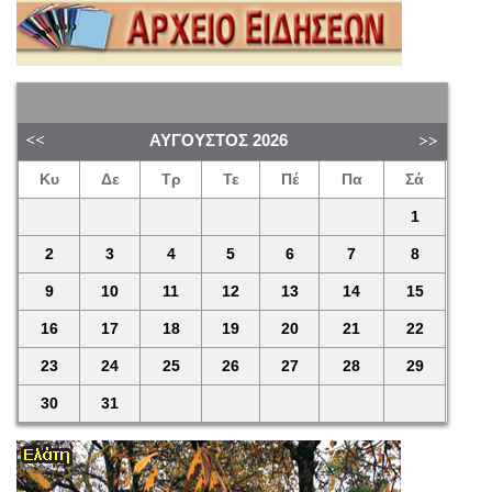
ΑΎΓΟΥΣΤΟΣ
2026
Κυ
Δε
Τρ
Τε
Πέ
Πα
Σά
1
2
3
4
5
6
7
8
9
10
11
12
13
14
15
16
17
18
19
20
21
22
23
24
25
26
27
28
29
30
31