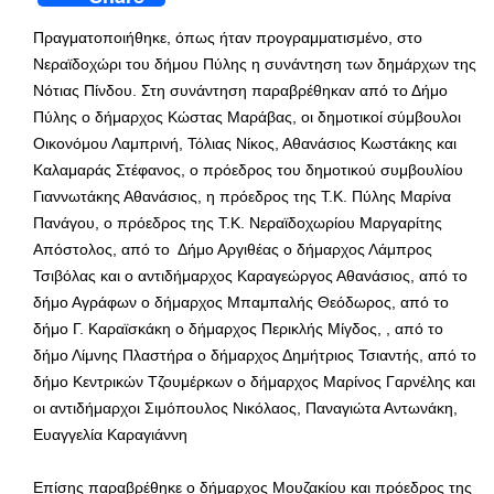
Πραγματοποιήθηκε, όπως ήταν προγραμματισμένο, στο
Νεραϊδοχώρι του δήμου Πύλης η συνάντηση των δημάρχων της
Νότιας Πίνδου. Στη συνάντηση παραβρέθηκαν από το Δήμο
Πύλης ο δήμαρχος Κώστας Μαράβας, οι δημοτικοί σύμβουλοι
Οικονόμου Λαμπρινή, Τόλιας Νίκος, Αθανάσιος Κωστάκης και
Καλαμαράς Στέφανος, ο πρόεδρος του δημοτικού συμβουλίου
Γιαννωτάκης Αθανάσιος, η πρόεδρος της Τ.Κ. Πύλης Μαρίνα
Πανάγου, ο πρόεδρος της Τ.Κ. Νεραϊδοχωρίου Μαργαρίτης
Απόστολος, από το Δήμο Αργιθέας ο δήμαρχος Λάμπρος
Τσιβόλας και ο αντιδήμαρχος Καραγεώργος Αθανάσιος, από το
δήμο Αγράφων ο δήμαρχος Μπαμπαλής Θεόδωρος, από το
δήμο Γ. Καραϊσκάκη ο δήμαρχος Περικλής Μίγδος, , από το
δήμο Λίμνης Πλαστήρα ο δήμαρχος Δημήτριος Τσιαντής, από το
δήμο Κεντρικών Τζουμέρκων ο δήμαρχος Μαρίνος Γαρνέλης και
οι αντιδήμαρχοι Σιμόπουλος Νικόλαος, Παναγιώτα Αντωνάκη,
Ευαγγελία Καραγιάννη
Επίσης παραβρέθηκε ο δήμαρχος Μουζακίου και πρόεδρος της