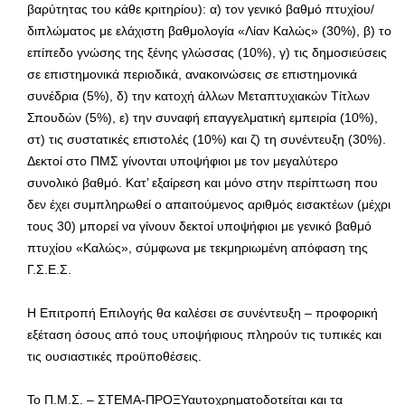
βαρύτητας του κάθε κριτηρίου): α) τον γενικό βαθμό πτυχίου/
διπλώματος με ελάχιστη βαθμολογία «Λίαν Καλώς» (30%), β) το
επίπεδο γνώσης της ξένης γλώσσας (10%), γ) τις δημοσιεύσεις
σε επιστημονικά περιοδικά, ανακοινώσεις σε επιστημονικά
συνέδρια (5%), δ) την κατοχή άλλων Μεταπτυχιακών Τίτλων
Σπουδών (5%), ε) την συναφή επαγγελματική εμπειρία (10%),
στ) τις συστατικές επιστολές (10%) και ζ) τη συνέντευξη (30%).
Δεκτοί στο ΠΜΣ γίνονται υποψήφιοι με τον μεγαλύτερο
συνολικό βαθμό. Κατ’ εξαίρεση και μόνο στην περίπτωση που
δεν έχει συμπληρωθεί ο απαιτούμενος αριθμός εισακτέων (μέχρι
τους 30) μπορεί να γίνουν δεκτοί υποψήφιοι με γενικό βαθμό
πτυχίου «Καλώς», σύμφωνα με τεκμηριωμένη απόφαση της
Γ.Σ.Ε.Σ.
Η Επιτροπή Επιλογής θα καλέσει σε συνέντευξη – προφορική
εξέταση όσους από τους υποψήφιους πληρούν τις τυπικές και
τις ουσιαστικές προϋποθέσεις.
Το Π.Μ.Σ. – ΣΤΕΜΑ-ΠΡΟΞΥαυτοχρηματοδοτείται και τα