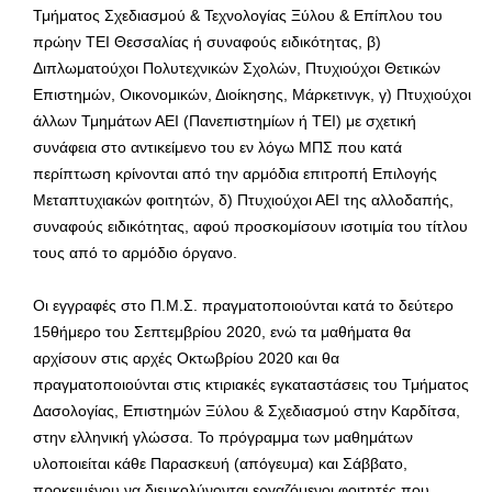
Τμήματος Σχεδιασμού & Τεχνολογίας Ξύλου & Επίπλου του
πρώην ΤΕΙ Θεσσαλίας ή συναφούς ειδικότητας, β)
Διπλωματούχοι Πολυτεχνικών Σχολών, Πτυχιούχοι Θετικών
Επιστημών, Οικονομικών, Διοίκησης, Μάρκετινγκ, γ) Πτυχιούχοι
άλλων Τμημάτων ΑΕΙ (Πανεπιστημίων ή ΤΕΙ) με σχετική
συνάφεια στο αντικείμενο του εν λόγω ΜΠΣ που κατά
περίπτωση κρίνονται από την αρμόδια επιτροπή Επιλογής
Μεταπτυχιακών φοιτητών, δ) Πτυχιούχοι ΑΕΙ της αλλοδαπής,
συναφούς ειδικότητας, αφού προσκομίσουν ισοτιμία του τίτλου
τους από το αρμόδιο όργανο.
Οι εγγραφές στο Π.Μ.Σ. πραγματοποιούνται κατά το δεύτερο
15θήμερο του Σεπτεμβρίου 2020, ενώ τα μαθήματα θα
αρχίσουν στις αρχές Οκτωβρίου 2020 και θα
πραγματοποιούνται στις κτιριακές εγκαταστάσεις του Τμήματος
Δασολογίας, Επιστημών Ξύλου & Σχεδιασμού στην Καρδίτσα,
στην ελληνική γλώσσα. Το πρόγραμμα των μαθημάτων
υλοποιείται κάθε Παρασκευή (απόγευμα) και Σάββατο,
προκειμένου να διευκολύνονται εργαζόμενοι φοιτητές που