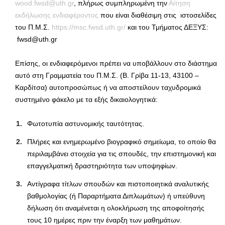
wood.fwsd@uth.gr
, πλήρως συμπληρωμένη την
Αίτηση
εκδήλωσης ενδιαφέροντος
που είναι διαθέσιμη στις ιστοσελίδες
του Π.Μ.Σ.
https://msc.fwsd.uth.gr/
και του Τμήματος ΔΕΞΥΣ:
fwsd@uth.gr
Επίσης, οι ενδιαφερόμενοι πρέπει να υποβάλλουν στο διάστημα
αυτό στη Γραμματεία του Π.Μ.Σ. (Β. Γρίβα 11-13, 43100 –
Καρδίτσα) αυτοπροσώπως ή να αποστείλουν ταχυδρομικά
συστημένο φάκελο με τα εξής δικαιολογητικά:
Φωτοτυπία αστυνομικής ταυτότητας.
Πλήρες και ενημερωμένο βιογραφικό σημείωμα, το οποίο θα
περιλαμβάνει στοιχεία για τις σπουδές, την επιστημονική και
επαγγελματική δραστηριότητα των υποψηφίων.
Αντίγραφα τίτλων σπουδών και πιστοποιητικά αναλυτικής
βαθμολογίας (ή Παραρτήματα Διπλωμάτων) ή υπεύθυνη
δήλωση ότι αναμένεται η ολοκλήρωση της αποφοίτησής
τους 10 ημέρες πριν την έναρξη των μαθημάτων.