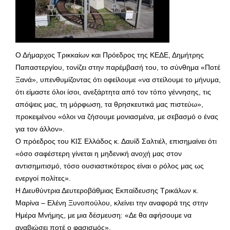
Ο Δήμαρχος Τρικκαίων και Πρόεδρος της ΚΕΔΕ, Δημήτρης
Παπαστεργίου, τονίζει στην παρέμβασή του, το σύνθημα «Ποτέ
Ξανά», υπενθυμίζοντας ότι οφείλουμε «να στείλουμε το μήνυμα,
ότι είμαστε όλοι ίσοι, ανεξάρτητα από τον τόπο γέννησης, τις
απόψεις μας, τη μόρφωση, τα θρησκευτικά μας πιστεύω»,
προκειμένου «όλοι να ζήσουμε μονιασμένα, με σεβασμό ο ένας
για τον άλλον».
Ο πρόεδρος του ΚΙΣ Ελλάδος κ. Δαυίδ Σαλτιέλ, επισημαίνει ότι
«όσο σαφέστερη γίνεται η μηδενική ανοχή μας στον
αντισημιτισμό, τόσο ουσιαστικότερος είναι ο ρόλος μας ως
ενεργοί πολίτες».
Η Διευθύντρια Δευτεροβάθμιας Εκπαίδευσης Τρικάλων κ.
Μαρίνα – Ελένη Ξυνοπούλου, κλείνει την αναφορά της στην
Ημέρα Μνήμης, με μια δέσμευση: «Δε θα αφήσουμε να
αναβιώσει ποτέ ο φασισμός».