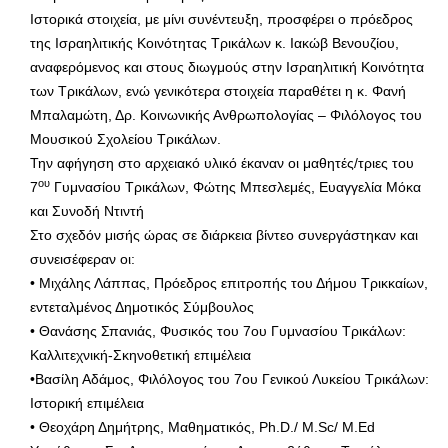
Ιστορικά στοιχεία, με μίνι συνέντευξη, προσφέρει ο πρόεδρος
της Ισραηλιτικής Κοινότητας Τρικάλων κ. Ιακώβ Βενουζίου,
αναφερόμενος και στους διωγμούς στην Ισραηλιτική Κοινότητα
των Τρικάλων, ενώ γενικότερα στοιχεία παραθέτει η κ. Φανή
Μπαλαμώτη, Δρ. Κοινωνικής Ανθρωπολογίας – Φιλόλογος του
Μουσικού Σχολείου Τρικάλων.
Την αφήγηση στο αρχειακό υλικό έκαναν οι μαθητές/τριες του
ου
7
Γυμνασίου Τρικάλων, Φώτης Μπεσλεμές, Ευαγγελία Μόκα
και Συνοδή Ντιντή
Στο σχεδόν μισής ώρας σε διάρκεια βίντεο συνεργάστηκαν και
συνεισέφεραν οι:
• Μιχάλης Λάππας, Πρόεδρος επιτροπής του Δήμου Τρικκαίων,
εντεταλμένος Δημοτικός Σύμβουλος
• Θανάσης Σπανιάς, Φυσικός του 7ου Γυμνασίου Τρικάλων:
Καλλιτεχνική-Σκηνοθετική επιμέλεια
•Βασίλη Αδάμος, Φιλόλογος του 7ου Γενικού Λυκείου Τρικάλων:
Ιστορική επιμέλεια
• Θεοχάρη Δημήτρης, Μαθηματικός, Ph.D./ M.Sc/ M.Ed