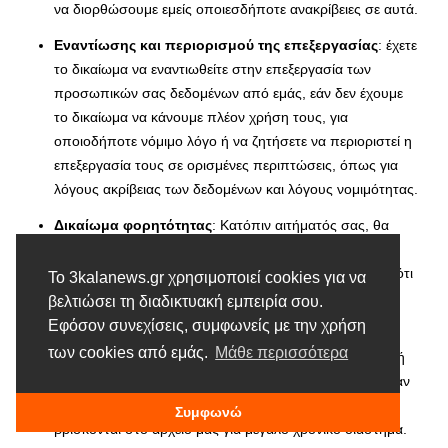
να διορθώσουμε εμείς οποιεσδήποτε ανακρίβειες σε αυτά.
Εναντίωσης και περιορισμού της επεξεργασίας
: έχετε
το δικαίωμα να εναντιωθείτε στην επεξεργασία των
προσωπικών σας δεδομένων από εμάς, εάν δεν έχουμε
το δικαίωμα να κάνουμε πλέον χρήση τους, για
οποιοδήποτε νόμιμο λόγο ή να ζητήσετε να περιοριστεί η
επεξεργασία τους σε ορισμένες περιπτώσεις, όπως για
λόγους ακρίβειας των δεδομένων και λόγους νομιμότητας.
Δικαίωμα φορητότητας
: Κατόπιν αιτήματός σας, θα
μεταφέρουμε τα δεδομένα σας σε έναν άλλο υπεύθυνο
επεξεργασίας, όπου αυτό τεχνικά εφικτό, υπό τον όρο ότι
Το 3kalanews.gr χρησιμοποιεί cookies για να
η επεξεργασία βασίζεται στη συγκατάθεσή σας ή είναι
βελτιώσει τη διαδικτυακή εμπειρία σου.
αναγκαία για την εκτέλεση σύμβασης
Εφόσον συνεχίσεις, συμφωνείς με την χρήση
των cookies από εμάς.
Μάθε περισσότερα
Διαγραφής
: έχετε το δικαίωμα να ζητήσετε τη διαγραφή
των δεδομένων σας σε ορισμένες περιπτώσεις, όπως αν
αυτά δεν είναι πλέον απαραίτητα για επεξεργασία ή
Συμφωνώ
βρίσκονται στο αρχείο μας για μεγάλο χρονικό διάστημα.