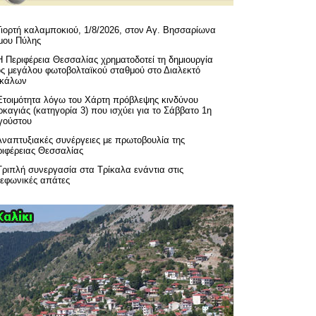
Γιορτή καλαμποκιού, 1/8/2026, στον Αγ. Βησσαρίωνα
μου Πύλης
H Περιφέρεια Θεσσαλίας χρηματοδοτεί τη δημιουργία
ός μεγάλου φωτοβολταϊκού σταθμού στο Διαλεκτό
ικάλων
Ετοιμότητα λόγω του Χάρτη πρόβλεψης κινδύνου
καγιάς (κατηγορία 3) που ισχύει για το Σάββατο 1η
γούστου
Αναπτυξιακές συνέργειες με πρωτοβουλία της
ριφέρειας Θεσσαλίας
Τριπλή συνεργασία στα Τρίκαλα ενάντια στις
λεφωνικές απάτες