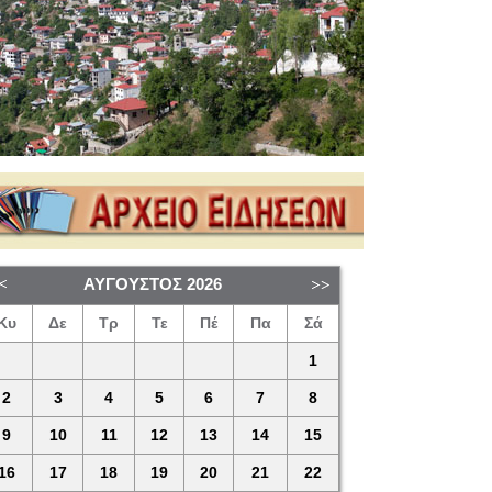
ΑΎΓΟΥΣΤΟΣ
2026
Κυ
Δε
Τρ
Τε
Πέ
Πα
Σά
1
2
3
4
5
6
7
8
9
10
11
12
13
14
15
16
17
18
19
20
21
22