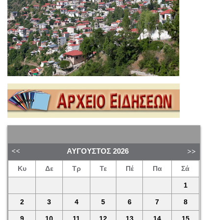
ΑΎΓΟΥΣΤΟΣ
2026
Κυ
Δε
Τρ
Τε
Πέ
Πα
Σά
1
2
3
4
5
6
7
8
9
10
11
12
13
14
15