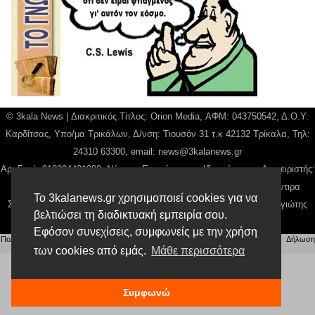
© 3kala News | Διακριτικός Τίτλος: Orion Media, ΑΦΜ: 043750542, Δ.Ο.Υ:
Καρδίτσας, Υπο/μα Τρικάλων, Δ/νση: Τιουσόν 31 τ.κ 42132 Τρίκαλα, Τηλ:
24310 63300, email:
news@3kalanews.gr
Αρ. Γεμή: 018804431000, Νόμιμος Εκπρόσωπος, Ιδιοκτήτης και Διαχειριστής:
Παναγιώτης Φιλίππου, Διευθύντρια: Γιαννουσά Βασιλική, Διευθύντιρα
Το 3kalanews.gr χρησιμοποιεί cookies για να
Σύνταξης: Μπαλαμπάνη Βασιλική. Δικαιούχος domain name Παναγιώτης
βελτιώσει τη διαδικτυακή εμπειρία σου.
Φιλίππου
Εφόσον συνεχίσεις, συμφωνείς με την χρήση
Πολιτική απορρήτου
|
Αίτηση Διαχείρισης Προσωπικών Δεδομένων
|
Όροι χρήσης
| |
Δήλωση
Συμμόρφωσης
των cookies από εμάς.
Μάθε περισσότερα
Συμφωνώ