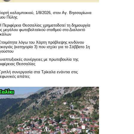
Γιορτή καλαμποκιού, 1/8/2026, στον Αγ. Βησσαρίωνα
μου Πύλης
H Περιφέρεια Θεσσαλίας χρηματοδοτεί τη δημιουργία
ός μεγάλου φωτοβολταϊκού σταθμού στο Διαλεκτό
ικάλων
Ετοιμότητα λόγω του Χάρτη πρόβλεψης κινδύνου
καγιάς (κατηγορία 3) που ισχύει για το Σάββατο 1η
γούστου
Αναπτυξιακές συνέργειες με πρωτοβουλία της
ριφέρειας Θεσσαλίας
Τριπλή συνεργασία στα Τρίκαλα ενάντια στις
λεφωνικές απάτες