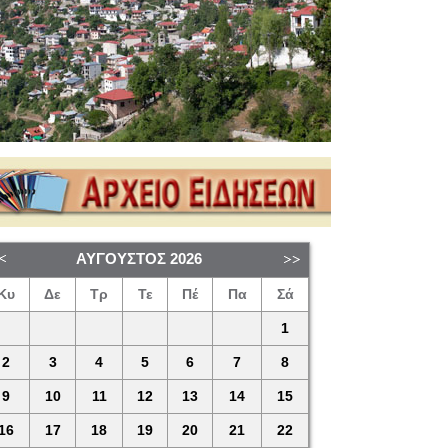
ΑΎΓΟΥΣΤΟΣ
2026
Κυ
Δε
Τρ
Τε
Πέ
Πα
Σά
1
2
3
4
5
6
7
8
9
10
11
12
13
14
15
16
17
18
19
20
21
22