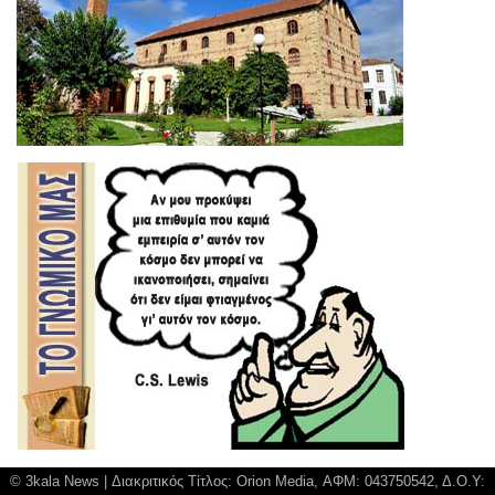
© 3kala News | Διακριτικός Τίτλος: Orion Media, ΑΦΜ: 043750542, Δ.Ο.Υ: