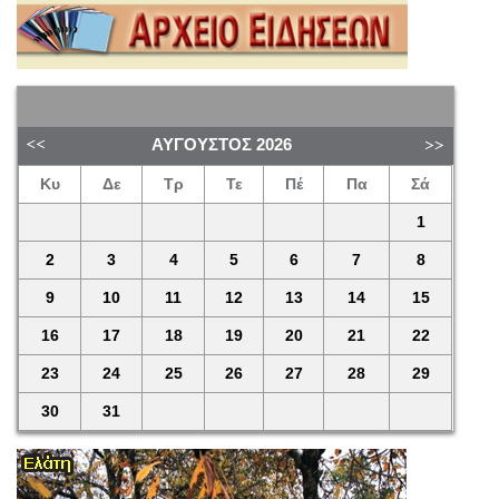
ΑΎΓΟΥΣΤΟΣ
2026
Κυ
Δε
Τρ
Τε
Πέ
Πα
Σά
1
2
3
4
5
6
7
8
9
10
11
12
13
14
15
16
17
18
19
20
21
22
23
24
25
26
27
28
29
30
31