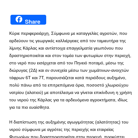
Share
Κύριε περιφερειάρχη, Σύμφωνα με καταγγελίες αγροτών, που
αρδεύουν τις γεωργικές καλλιέργειες από τον ταμιευτήρα της
λίμνης Κάρλας και αντίστοιχα επαγγελματία γεωπόνου που
δραστηριοποιείται και στον τομέα των φυτωρίων στην περιοχή,
στο νερό που εισέρχεται από τον Πηνειό ποταμό, μέσω της
διώρυγας (2Δ) και εν συνεχεία μέσω των χωμάτινων-ανοιχτών
τάφρων 6Τ και 7Τ, παρουσιάζεται κατά περιόδους αυξημένο,
πολύ πάνω από τα επιτρεπόμενα όρια, ποσοστό χλωριούχου
νατρίου (αλατιού) με αποτέλεσμα να γίνεται επικίνδυνη η χρήση
του νερού της Κάρλας για τα αρδευόμενα αγροκτήματα, ιδίως
για τα πιο ευαίσθητα.
Η διαπίστωση της αυξημένης αγωγιμότητας (αλατότητας) του
νερού σύμφωνα με αγρότες της περιοχής και εταιρείας
Φυτωρίων που δραστηριοποιείται στην περιοχή, προκύπτει