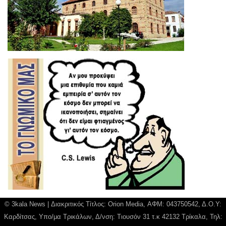
© 3kala News | Διακριτικός Τίτλος: Orion Media, ΑΦΜ: 043750542, Δ.Ο.Υ:
Καρδίτσας, Υπο/μα Τρικάλων, Δ/νση: Τιουσόν 31 τ.κ 42132 Τρίκαλα, Τηλ: