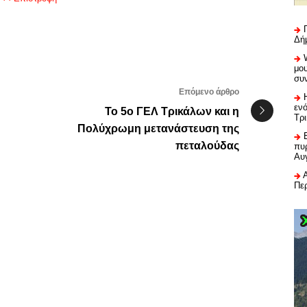
Δή
μου
συ
Επόμενο άρθρο
εν
Το 5ο ΓΕΛ Τρικάλων και η
Τρ
Πολύχρωμη μετανάστευση της
πεταλούδας
πυρ
Αυ
Πε