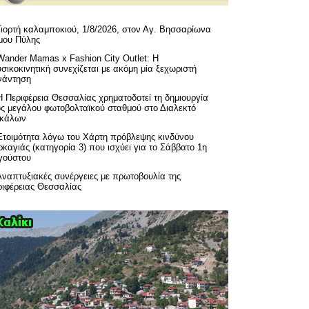
Γιορτή καλαμποκιού, 1/8/2026, στον Αγ. Βησσαρίωνα
μου Πύλης
Wander Mamas x Fashion City Outlet: Η
σικοκινητική συνεχίζεται με ακόμη μία ξεχωριστή
νάντηση
H Περιφέρεια Θεσσαλίας χρηματοδοτεί τη δημιουργία
ός μεγάλου φωτοβολταϊκού σταθμού στο Διαλεκτό
ικάλων
Ετοιμότητα λόγω του Χάρτη πρόβλεψης κινδύνου
καγιάς (κατηγορία 3) που ισχύει για το Σάββατο 1η
γούστου
Αναπτυξιακές συνέργειες με πρωτοβουλία της
ριφέρειας Θεσσαλίας