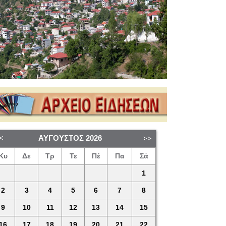
ΑΎΓΟΥΣΤΟΣ
2026
Κυ
Δε
Τρ
Τε
Πέ
Πα
Σά
1
2
3
4
5
6
7
8
9
10
11
12
13
14
15
16
17
18
19
20
21
22