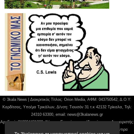
© 3kala News | Διακριτικός Τίτλος: Orion Media, ΑΦΜ: 043750542, Δ.Ο.Υ:
Καρδίτσας, Υπο/μα Τρικάλων, Δ/νση: Τιουσόν 31 τ.κ 42132 Τρίκαλα, Τηλ:
24310 63300, email:
news@3kalanews.gr
Αρ. Γεμή: 018804431000, Νόμιμος Εκπρόσωπος, Ιδιοκτήτης και Διαχειριστής:
Παναγιώτης Φιλίππου, Διευθύντρια: Γιαννουσά Βασιλική, Διευθύντιρα