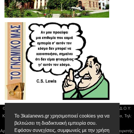
© 3kala News | Διακριτικός Τίτλος: Orion Media, ΑΦΜ: 043750542, Δ.Ο.Υ:
Το 3kalanews.gr χρησιμοποιεί cookies για να
Καρδίτσας, Υπο/μα Τρικάλων, Δ/νση: Τιουσόν 31 τ.κ 42132 Τρίκαλα, Τηλ:
βελτιώσει τη διαδικτυακή εμπειρία σου.
24310 63300, email:
news@3kalanews.gr
Εφόσον συνεχίσεις, συμφωνείς με την χρήση
Αρ. Γεμή: 018804431000, Νόμιμος Εκπρόσωπος, Ιδιοκτήτης και Διαχειριστής: