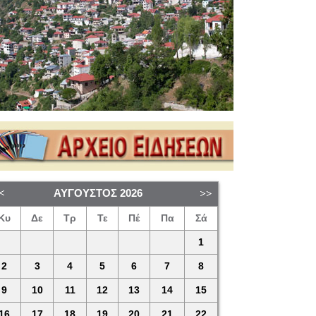
ΑΎΓΟΥΣΤΟΣ
2026
Κυ
Δε
Τρ
Τε
Πέ
Πα
Σά
1
2
3
4
5
6
7
8
9
10
11
12
13
14
15
16
17
18
19
20
21
22