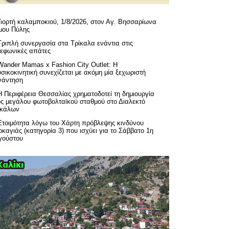
Γιορτή καλαμποκιού, 1/8/2026, στον Αγ. Βησσαρίωνα
μου Πύλης
Τριπλή συνεργασία στα Τρίκαλα ενάντια στις
λεφωνικές απάτες
Wander Mamas x Fashion City Outlet: Η
σικοκινητική συνεχίζεται με ακόμη μία ξεχωριστή
νάντηση
H Περιφέρεια Θεσσαλίας χρηματοδοτεί τη δημιουργία
ός μεγάλου φωτοβολταϊκού σταθμού στο Διαλεκτό
ικάλων
Ετοιμότητα λόγω του Χάρτη πρόβλεψης κινδύνου
καγιάς (κατηγορία 3) που ισχύει για το Σάββατο 1η
γούστου