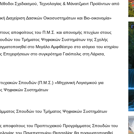
θοδοι Σχεδιασμού, Τεχνολογίας & Μάνατζμεντ Προϊόντων από
ή Διαχείριση Δασικών Οικοσυστημάτων και Βιο-οικονομία»
στους αποφοίτους του Π.Μ.Σ. και απονομής πτυχίων στους
πουδών του Τμήματος Ψηφιακών Συστημάτων της Σχολής
γματοποιηθεί στο Μεγάλο Αμφιθέατρο στο ισόγειο του κτηρίου
 Επιχειρήσεων στο συγκρότημα Γαιόπολις στη Λάρισα,
υχιακών Σπουδών (Π.Μ.Σ.) «Μηχανική Λογισμικού για
τος Ψηφιακών Συστημάτων
άμματος Σπουδών του Τμήματος Ψηφιακών Συστημάτων
υς αποφοίτους του Προπτυχιακού Προγράμματος Σπουδών του
ολογίας του Πανεπιστημίου Θεσσαλίας θα πραγματοποιηθεί