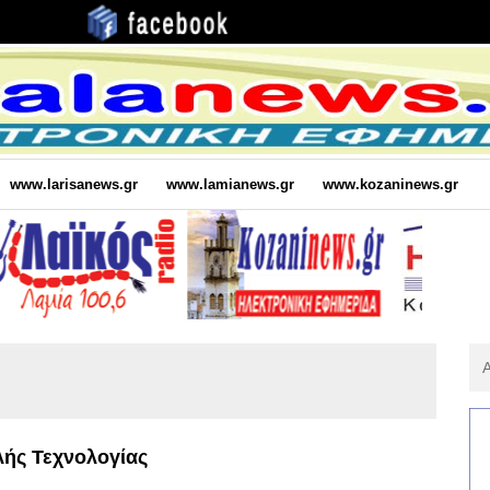
www.larisanews.gr
www.lamianews.gr
www.kozaninews.gr
Αν
Για
:
ής Τεχνολογίας