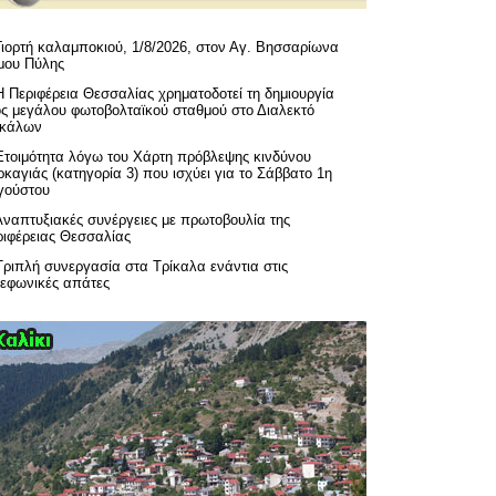
Γιορτή καλαμποκιού, 1/8/2026, στον Αγ. Βησσαρίωνα
μου Πύλης
H Περιφέρεια Θεσσαλίας χρηματοδοτεί τη δημιουργία
ός μεγάλου φωτοβολταϊκού σταθμού στο Διαλεκτό
ικάλων
Ετοιμότητα λόγω του Χάρτη πρόβλεψης κινδύνου
καγιάς (κατηγορία 3) που ισχύει για το Σάββατο 1η
γούστου
Αναπτυξιακές συνέργειες με πρωτοβουλία της
ριφέρειας Θεσσαλίας
Τριπλή συνεργασία στα Τρίκαλα ενάντια στις
λεφωνικές απάτες