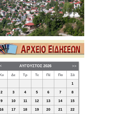
ΑΎΓΟΥΣΤΟΣ
2026
Κυ
Δε
Τρ
Τε
Πέ
Πα
Σά
1
2
3
4
5
6
7
8
9
10
11
12
13
14
15
16
17
18
19
20
21
22