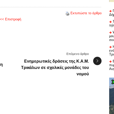
Εκτυπώστε το άρθρο
Δή
<< Επιστροφή
τη
μου
συ
εν
Επόμενο άρθρο
Τρ
Ενημερωτικές δράσεις της Κ.Α.Μ.
τη
πυρ
Τρικάλων σε σχολικές μονάδες του
Αυ
νομού