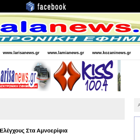
www.larisanews.gr
www.lamianews.gr
www.kozaninews.gr
Αν
Για
:
 Ελέγχους Στα Αμνοερίφια