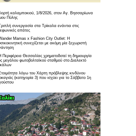
Γιορτή καλαμποκιού, 1/8/2026, στον Αγ. Βησσαρίωνα
μου Πύλης
Τριπλή συνεργασία στα Τρίκαλα ενάντια στις
λεφωνικές απάτες
Wander Mamas x Fashion City Outlet: Η
σικοκινητική συνεχίζεται με ακόμη μία ξεχωριστή
νάντηση
H Περιφέρεια Θεσσαλίας χρηματοδοτεί τη δημιουργία
ός μεγάλου φωτοβολταϊκού σταθμού στο Διαλεκτό
ικάλων
Ετοιμότητα λόγω του Χάρτη πρόβλεψης κινδύνου
καγιάς (κατηγορία 3) που ισχύει για το Σάββατο 1η
γούστου