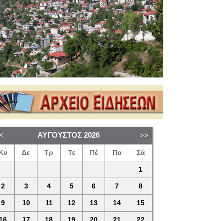
ΑΎΓΟΥΣΤΟΣ
2026
Κυ
Δε
Τρ
Τε
Πέ
Πα
Σά
1
2
3
4
5
6
7
8
9
10
11
12
13
14
15
16
17
18
19
20
21
22