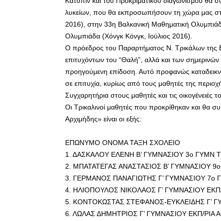
Κατόπιν και του Προκριματικού διαγωνισμού θα σ
λυκείων, που θα εκπροσωπήσουν τη χώρα μας στ
2016), στην 33η Βαλκανική Μαθηματική Ολυμπιάδα
Ολυμπιάδα (Χόνγκ Κόνγκ, Ιούλιος 2016).
Ο πρόεδρος του Παραρτήματος Ν. Τρικάλων της 
επιτυχόντων του “Θαλή”, αλλά και των σημερινών 
προηγούμενη επίδοση. Αυτό προφανώς καταδεικνύ
σε επιτυχία, κυρίως από τους μαθητές της περιο
Συγχαρητήρια στους μαθητές και τις οικογένειές τ
Οι Τρικαλινοί μαθητές που προκρίθηκαν και θα 
Αρχιμήδης» είναι οι εξής:
ΕΠΩΝΥΜΟ ΟΝΟΜΑ ΤΑΞΗ ΣΧΟΛΕΙΟ
1. ΔΑΣΚΑΛΟΥ ΕΛΕΝΗ Β’ ΓΥΜΝΑΣΙΟΥ 3ο ΓΥΜΝ 
2. ΜΠΑΤΑΤΕΓΑΣ ΑΝΑΣΤΑΣΙΟΣ Β’ ΓΥΜΝΑΣΙΟΥ 9
3. ΓΕΡΜΑΝΟΣ ΠΑΝΑΓΙΩΤΗΣ Γ’ ΓΥΜΝΑΣΙΟΥ 7ο 
4. ΗΛΙΟΠΟΥΛΟΣ ΝΙΚΟΛΑΟΣ Γ’ ΓΥΜΝΑΣΙΟΥ ΕΚΠ
5. ΚΟΝΤΟΚΩΣΤΑΣ ΣΤΕΦΑΝΟΣ-ΕΥΚΛΕΙΔΗΣ Γ’ 
6. ΛΩΛΑΣ ΔΗΜΗΤΡΙΟΣ Γ’ ΓΥΜΝΑΣΙΟΥ ΕΚΠ/ΡΙΑ 