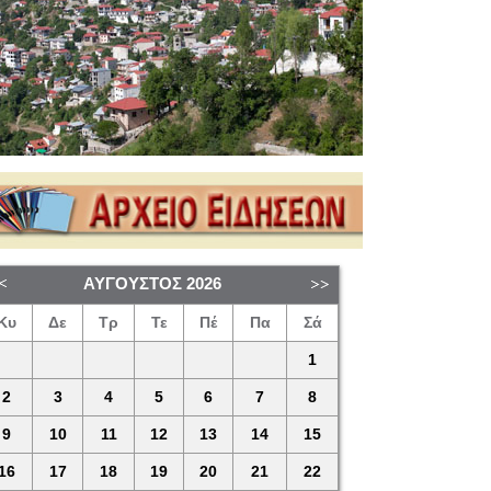
ΑΎΓΟΥΣΤΟΣ
2026
Κυ
Δε
Τρ
Τε
Πέ
Πα
Σά
1
2
3
4
5
6
7
8
9
10
11
12
13
14
15
16
17
18
19
20
21
22