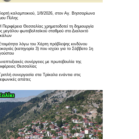
Γιορτή καλαμποκιού, 1/8/2026, στον Αγ. Βησσαρίωνα
μου Πύλης
H Περιφέρεια Θεσσαλίας χρηματοδοτεί τη δημιουργία
ός μεγάλου φωτοβολταϊκού σταθμού στο Διαλεκτό
ικάλων
Ετοιμότητα λόγω του Χάρτη πρόβλεψης κινδύνου
καγιάς (κατηγορία 3) που ισχύει για το Σάββατο 1η
γούστου
Αναπτυξιακές συνέργειες με πρωτοβουλία της
ριφέρειας Θεσσαλίας
Τριπλή συνεργασία στα Τρίκαλα ενάντια στις
λεφωνικές απάτες