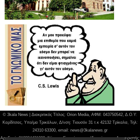
© 3kala News | Διακριτικός Τίτλος: Orion Media, ΑΦΜ: 043750542, Δ.Ο.Υ:
Καρδίτσας, Υπο/μα Τρικάλων, Δ/νση: Τιουσόν 31 τ.κ 42132 Τρίκαλα, Τηλ:
24310 63300, email:
news@3kalanews.gr
Αρ. Γεμή: 018804431000, Νόμιμος Εκπρόσωπος, Ιδιοκτήτης και Διαχειριστής: