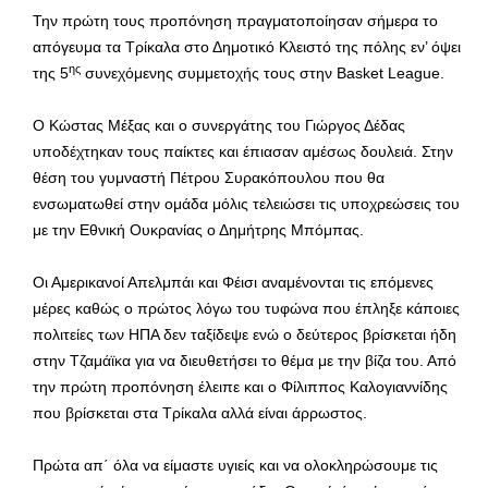
Την πρώτη τους προπόνηση πραγματοποίησαν σήμερα το
απόγευμα τα Τρίκαλα στο Δημοτικό Κλειστό της πόλης εν’ όψει
ης
της 5
συνεχόμενης συμμετοχής τους στην Basket League.
Ο Κώστας Μέξας και ο συνεργάτης του Γιώργος Δέδας
υποδέχτηκαν τους παίκτες και έπιασαν αμέσως δουλειά. Στην
θέση του γυμναστή Πέτρου Συρακόπουλου που θα
ενσωματωθεί στην ομάδα μόλις τελειώσει τις υποχρεώσεις του
με την Εθνική Ουκρανίας ο Δημήτρης Μπόμπας.
Οι Αμερικανοί Απελμπάι και Φέισι αναμένονται τις επόμενες
μέρες καθώς ο πρώτος λόγω του τυφώνα που έπληξε κάποιες
πολιτείες των ΗΠΑ δεν ταξίδεψε ενώ ο δεύτερος βρίσκεται ήδη
στην Τζαμάϊκα για να διευθετήσει το θέμα με την βίζα του. Από
την πρώτη προπόνηση έλειπε και ο Φίλιππος Καλογιαννίδης
που βρίσκεται στα Τρίκαλα αλλά είναι άρρωστος.
Πρώτα απ΄ όλα να είμαστε υγιείς και να ολοκληρώσουμε τις