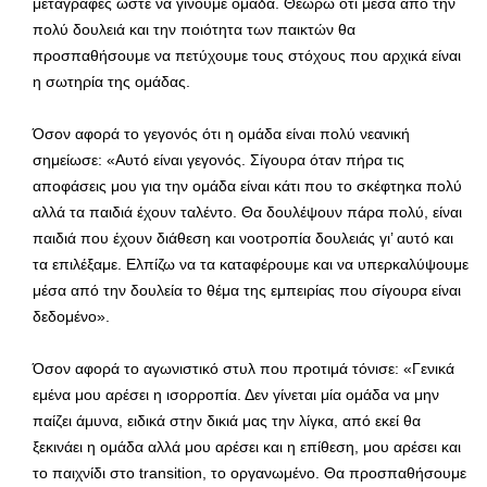
μεταγραφές ώστε να γίνουμε ομάδα. Θεωρώ ότι μέσα από την
πολύ δουλειά και την ποιότητα των παικτών θα
προσπαθήσουμε να πετύχουμε τους στόχους που αρχικά είναι
η σωτηρία της ομάδας.
Όσον αφορά το γεγονός ότι η ομάδα είναι πολύ νεανική
σημείωσε: «Αυτό είναι γεγονός. Σίγουρα όταν πήρα τις
αποφάσεις μου για την ομάδα είναι κάτι που το σκέφτηκα πολύ
αλλά τα παιδιά έχουν ταλέντο. Θα δουλέψουν πάρα πολύ, είναι
παιδιά που έχουν διάθεση και νοοτροπία δουλειάς γι’ αυτό και
τα επιλέξαμε. Ελπίζω να τα καταφέρουμε και να υπερκαλύψουμε
μέσα από την δουλεία το θέμα της εμπειρίας που σίγουρα είναι
δεδομένο».
Όσον αφορά το αγωνιστικό στυλ που προτιμά τόνισε: «Γενικά
εμένα μου αρέσει η ισορροπία. Δεν γίνεται μία ομάδα να μην
παίζει άμυνα, ειδικά στην δικιά μας την λίγκα, από εκεί θα
ξεκινάει η ομάδα αλλά μου αρέσει και η επίθεση, μου αρέσει και
το παιχνίδι στο transition, το οργανωμένο. Θα προσπαθήσουμε