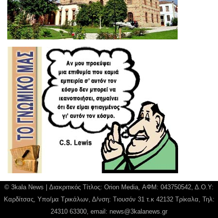
© 3kala News | Διακριτικός Τίτλος: Orion Media, ΑΦΜ: 043750542, Δ.Ο.Υ:
Καρδίτσας, Υπο/μα Τρικάλων, Δ/νση: Τιουσόν 31 τ.κ 42132 Τρίκαλα, Τηλ:
24310 63300, email:
news@3kalanews.gr