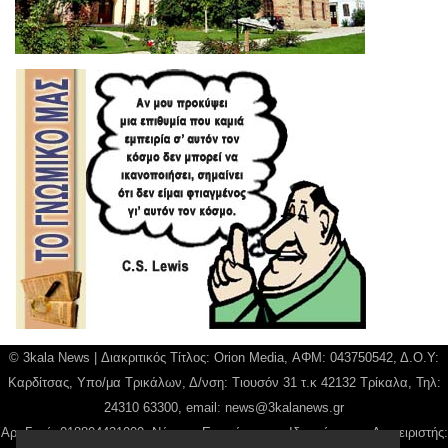
© 3kala News | Διακριτικός Τίτλος: Orion Media, ΑΦΜ: 043750542, Δ.Ο.Υ:
Καρδίτσας, Υπο/μα Τρικάλων, Δ/νση: Τιουσόν 31 τ.κ 42132 Τρίκαλα, Τηλ:
24310 63300, email:
news@3kalanews.gr
Αρ. Γεμή: 018804431000, Νόμιμος Εκπρόσωπος, Ιδιοκτήτης και Διαχειριστής: