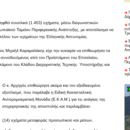
Δή
ληφθεί συνολικά (1.453) οχήματα, μέσω διαγωνιστικών
εν
ωπαϊκού Ταμείου Περιφερειακής Ανάπτυξης, με αποτέλεσμα να
Τρ
στόλου των οχημάτων της Ελληνικής Αστυνομίας.
πυρ
Αυ
ος Μιχαήλ Καραμαλάκης είχε την ευκαιρία να επιθεωρήσει τα
, συνοδευόμενος από τον Προϊστάμενο του Επιτελείου,
Πε
τάμενο του Κλάδου Διαχειριστικής Τεχνικής Υποστήριξης και
τη
Ο κ. Αρχηγός επιθεώρησε ακόμα και τον εξειδικευμένο
εξοπλισμό, που παρέλαβε η Ειδική Κατασταλτική
Αντιτρομοκρατική Μονάδα (Ε.Κ.Α.Μ.) για τις ανάγκες της
επιχειρησιακής της αποστολής και περιλαμβάνει:
(14) οχήματα μεταφοράς προσωπικού και μέσων,