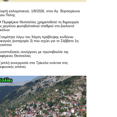
Γιορτή καλαμποκιού, 1/8/2026, στον Αγ. Βησσαρίωνα
μου Πύλης
H Περιφέρεια Θεσσαλίας χρηματοδοτεί τη δημιουργία
ός μεγάλου φωτοβολταϊκού σταθμού στο Διαλεκτό
ικάλων
Ετοιμότητα λόγω του Χάρτη πρόβλεψης κινδύνου
καγιάς (κατηγορία 3) που ισχύει για το Σάββατο 1η
γούστου
Αναπτυξιακές συνέργειες με πρωτοβουλία της
ριφέρειας Θεσσαλίας
Τριπλή συνεργασία στα Τρίκαλα ενάντια στις
λεφωνικές απάτες