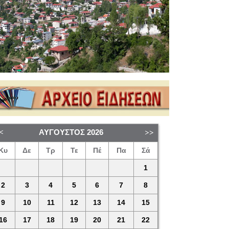
ΑΎΓΟΥΣΤΟΣ
2026
Κυ
Δε
Τρ
Τε
Πέ
Πα
Σά
1
2
3
4
5
6
7
8
9
10
11
12
13
14
15
16
17
18
19
20
21
22