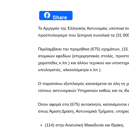
Share
Το Αρχηγείο της Ελληνικής Αστυνομίας υλοποιεί έ
προϋπολογισμό που ξεπερνά συνολικά τα (31.000
Περιλαμβάνει την προμήθεια (675) οχημάτων, (15
ατομικών εφοδίων (επιχειρησιακές στολές, προστ
χειροπέδες κ.λπ.) και άλλου τεχνικού και υποστηρ
υπολογιστές, αλκοολόμετρα κ.λπ.).
Ο παραπάνω εξοπλισμός κατανέμεται σε όλη τη χώ
τόπους αστυνομικών Υπηρεσιών καθώς και τις ιδια
Όσον αφορά στα (675) αυτοκίνητα, κατανέμονται
όπως Άμεση Δράση, Αστυνομικά Τμήματα, υπηρεσί
(114) στην Ανατολική Μακεδονία και Θράκη,