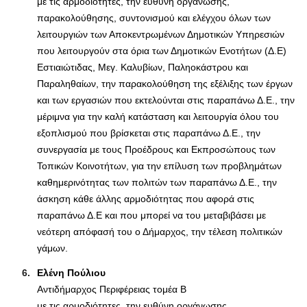
με τις αρμοδιότητες, την ευθύνη οργάνωσης,
παρακολούθησης, συντονισμού και ελέγχου όλων των
λειτουργιών των Αποκεντρωμένων Δημοτικών Υπηρεσιών
που λειτουργούν στα όρια των Δημοτικών Ενοτήτων (Δ.Ε)
Εστιαιώτιδας, Μεγ. Καλυβίων, Παληοκάστρου και
Παραληθαίων, την παρακολούθηση της εξέλιξης των έργων
και των εργασιών που εκτελούνται στις παραπάνω Δ.Ε., την
μέριμνα για την καλή κατάσταση και λειτουργία όλου του
εξοπλισμού που βρίσκεται στις παραπάνω Δ.Ε., την
συνεργασία με τους Προέδρους και Εκπροσώπους των
Τοπικών Κοινοτήτων, για την επίλυση των προβλημάτων
καθημερινότητας των πολιτών των παραπάνω Δ.Ε., την
άσκηση κάθε άλλης αρμοδιότητας που αφορά στις
παραπάνω Δ.Ε και που μπορεί να του μεταβιβάσει με
νεότερη απόφασή του ο Δήμαρχος, την τέλεση πολιτικών
γάμων.
Ελένη Πούλιου
Αντιδήμαρχος Περιφέρειας τομέα Β
με τις αρμοδιότητες, την ευθύνη οργάνωσης,