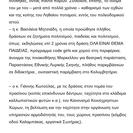
συνθήκες, όντας πάντα παρών. Συνέδεσε, επίσης, το όνομά
του με τον – μετά από πολλά χρόνια – καθαρισμό των οχθών
και της κοίτης του Ληθαίου ποταμού, εντός του πολεοδομικού
ιστού.
– η κ. Βασιλένα Μητσιάδη, η οποία προώθησε πλήθος
δράσεων σε ζητήματα πολιτισμού, παιδείας και πολιτισμού,
όπως: εκδηλώσεις επί 2 χρόνια στη δράση ΟΛΑ ΕΙΝΑΙ ΘΕΜΑ
ΠΑΙΔΕΙΑΣ, πρόγραμμα code girls και χορού στη περιφέρεια,
άνοιγμα της πινακοθήκης Μαρκελλου για θεατρική παράσταση,
Παραστάσεις Εθνικής Λυρικής Σκηνής, πλήθος παρεμβάσεων
σε διδακτήρια., ουσιαστική παρέμβαση στο Κολυμβητήριο.
– ο κ. Γιάννης Κωτούλας, με τις δράσεις στον τομέα του
πρασίνου (κοπές επικίνδυνων δέντρων, ταχύτητα στο κλάδεμα
καλλωπιστικών φυτών κ.α.), τον Κανονισμό Κοινόχρηστων
Χώρων, τη βελτίωση και την ταχύτητα στην οργάνωση των
υπηρεσιών αρμοδιότητάς του, τους χώρους πρασίνου (κόμβος
οδού Καλαμπάκας, εργατικά Σωτήρας),