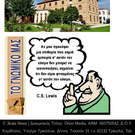
© 3kala News | Διακριτικός Τίτλος: Orion Media, ΑΦΜ: 043750542, Δ.Ο.Υ:
Καρδίτσας, Υπο/μα Τρικάλων, Δ/νση: Τιουσόν 31 τ.κ 42132 Τρίκαλα, Τηλ: