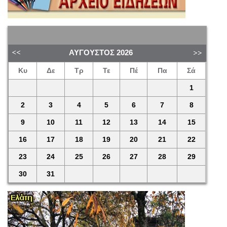
ΑΎΓΟΥΣΤΟΣ
2026
Κυ
Δε
Τρ
Τε
Πέ
Πα
Σά
1
2
3
4
5
6
7
8
9
10
11
12
13
14
15
16
17
18
19
20
21
22
23
24
25
26
27
28
29
30
31