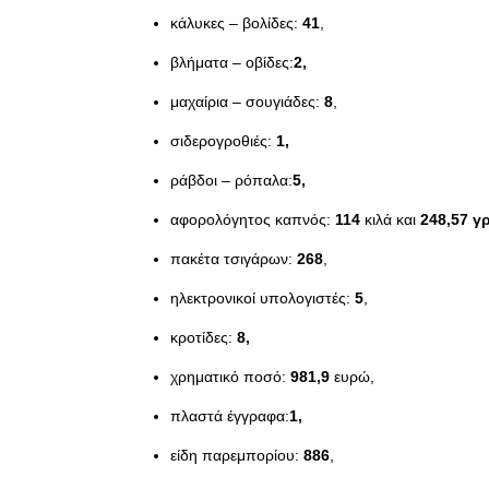
κάλυκες – βολίδες:
41
,
βλήματα – οβίδες:
2,
μαχαίρια – σουγιάδες:
8
,
σιδερογροθιές:
1,
ράβδοι – ρόπαλα:
5,
αφορολόγητος καπνός:
114
κιλά και
248,57 γ
πακέτα τσιγάρων:
268
,
ηλεκτρονικοί υπολογιστές:
5
,
κροτίδες:
8,
χρηματικό ποσό:
981,9
ευρώ,
πλαστά έγγραφα:
1,
είδη παρεμπορίου:
8
8
6
,