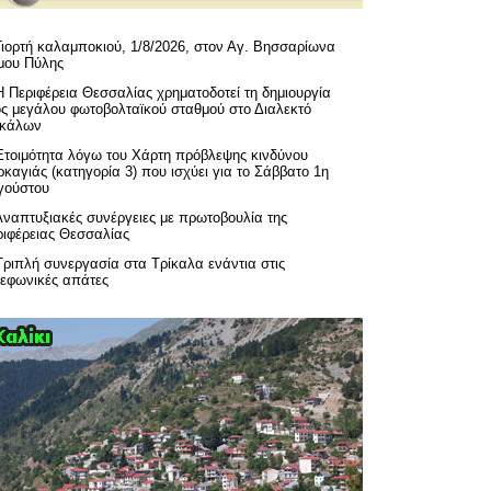
Γιορτή καλαμποκιού, 1/8/2026, στον Αγ. Βησσαρίωνα
μου Πύλης
H Περιφέρεια Θεσσαλίας χρηματοδοτεί τη δημιουργία
ός μεγάλου φωτοβολταϊκού σταθμού στο Διαλεκτό
ικάλων
Ετοιμότητα λόγω του Χάρτη πρόβλεψης κινδύνου
καγιάς (κατηγορία 3) που ισχύει για το Σάββατο 1η
γούστου
Αναπτυξιακές συνέργειες με πρωτοβουλία της
ριφέρειας Θεσσαλίας
Τριπλή συνεργασία στα Τρίκαλα ενάντια στις
λεφωνικές απάτες