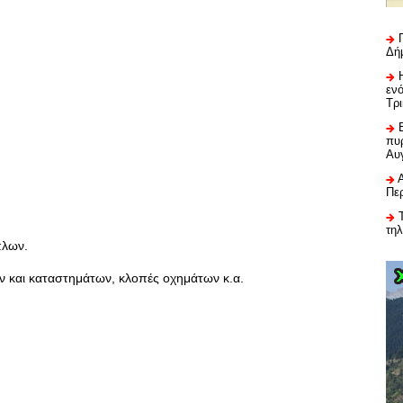
Δή
εν
Τρ
πυρ
Αυ
Πε
τη
πλων.
ών και καταστημάτων, κλοπές οχημάτων κ.α.