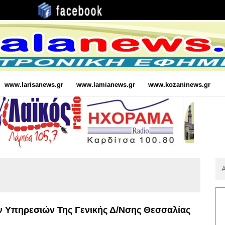
www.larisanews.gr
www.lamianews.gr
www.kozaninews.gr
Αν
Για
:
ν Υπηρεσιών Της Γενικής Δ/νσης Θεσσαλίας