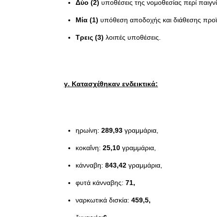
Δύο (2)
υποθέσεις της νομοθεσίας περί παιγν
Μία (1)
υπόθεση αποδοχής και διάθεσης προϊ
Τρεις (3)
λοιπές υποθέσεις.
γ. Κατασχέθηκαν ενδεικτικά:
ηρωίνη:
289,93
γραμμάρια,
κοκαΐνη:
25,10
γραμμάρια,
κάνναβη:
843,42
γραμμάρια,
φυτά κάνναβης:
71
,
ναρκωτικά δισκία:
459,5,