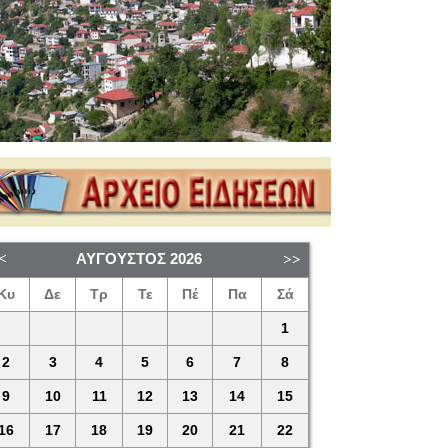
ΑΎΓΟΥΣΤΟΣ
2026
Κυ
Δε
Τρ
Τε
Πέ
Πα
Σά
1
2
3
4
5
6
7
8
9
10
11
12
13
14
15
16
17
18
19
20
21
22