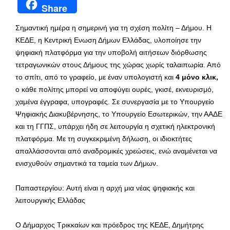
Share
Σημαντική ημέρα η σημερινή για τη σχέση πολίτη – Δήμου. Η
ΚΕΔΕ, η Κεντρική Ενωση Δήμων Ελλάδας, υλοποίησε την
ψηφιακή πλατφόρμα για την υποβολή αιτήσεων διόρθωσης
τετραγωνικών στους Δήμους της χώρας χωρίς ταλαιπωρία. Από
το σπίτι, από το γραφείο, με έναν υπολογιστή και
4 μόνο κλικ,
ο κάθε πολίτης μπορεί να αποφύγει ουρές, γκισέ, εκνευρισμό,
χαμένα έγγραφα, υπογραφές. Σε συνεργασία με το Υπουργείο
Ψηφιακής Διακυβέρνησης, το Υπουργείο Εσωτερικών, την ΑΑΔΕ
και τη ΓΓΠΣ, υπάρχει ήδη σε λειτουργία η σχετική ηλεκτρονική
πλατφόρμα. Με τη συγκεκριμένη δήλωση, οι ιδιοκτήτες
απαλλάσσονται από αναδρομικές χρεώσεις, ενώ αναμένεται να
ενισχυθούν σημαντικά τα ταμεία των Δήμων.
Παπαστεργίου: Αυτή είναι η αρχή μια νέας ψηφιακής και
λειτουργικής Ελλάδας
Ο Δήμαρχος Τρικκαίων και πρόεδρος της ΚΕΔΕ, Δημήτρης