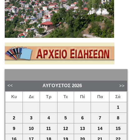
ΑΎΓΟΥΣΤΟΣ
2026
Κυ
Δε
Τρ
Τε
Πέ
Πα
Σά
1
2
3
4
5
6
7
8
9
10
11
12
13
14
15
16
17
18
19
20
21
22