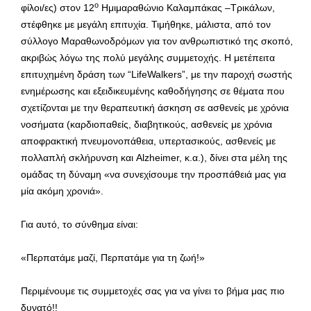
ο
φίλοι/ες) στον 12
Ημιμαραθώνιο Καλαμπάκας –Τρικάλων,
στέφθηκε με μεγάλη επιτυχία. Τιμήθηκε, μάλιστα, από τον
σύλλογο Μαραθωνοδρόμων για τον ανθρωπιστικό της σκοπό,
ακριβώς λόγω της πολύ μεγάλης συμμετοχής. Η μετέπειτα
επιτυχημένη δράση των “LifeWalkers”, με την παροχή σωστής
ενημέρωσης και εξειδικευμένης καθοδήγησης σε θέματα που
σχετίζονται με την θεραπευτική άσκηση σε ασθενείς με χρόνια
νοσήματα (καρδιοπαθείς, διαβητικούς, ασθενείς με χρόνια
αποφρακτική πνευμονοπάθεια, υπερτασικούς, ασθενείς με
πολλαπλή σκλήρυνση και Alzheimer, κ.α.), δίνει στα μέλη της
ομάδας τη δύναμη «να συνεχίσουμε την προσπάθειά μας για
μία ακόμη χρονιά».
Για αυτό, το σύνθημα είναι:
«Περπατάμε μαζί, Περπατάμε για τη ζωή!»
Περιμένουμε τις συμμετοχές σας για να γίνει το βήμα μας πιο
δυνατό!!