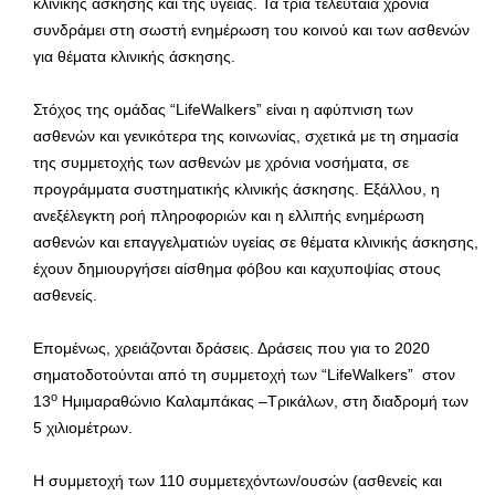
κλινικής άσκησης και της υγείας. Τα τρία τελευταία χρόνια
συνδράμει στη σωστή ενημέρωση του κοινού και των ασθενών
για θέματα κλινικής άσκησης.
Στόχος της ομάδας “LifeWalkers” είναι η αφύπνιση των
ασθενών και γενικότερα της κοινωνίας, σχετικά με τη σημασία
της συμμετοχής των ασθενών με χρόνια νοσήματα, σε
προγράμματα συστηματικής κλινικής άσκησης. Εξάλλου, η
ανεξέλεγκτη ροή πληροφοριών και η ελλιπής ενημέρωση
ασθενών και επαγγελματιών υγείας σε θέματα κλινικής άσκησης,
έχουν δημιουργήσει αίσθημα φόβου και καχυποψίας στους
ασθενείς.
Επομένως, χρειάζονται δράσεις. Δράσεις που για το 2020
σηματοδοτούνται από τη συμμετοχή των “LifeWalkers” στον
ο
13
Ημιμαραθώνιο Καλαμπάκας –Τρικάλων, στη διαδρομή των
5 χιλιομέτρων.
Η συμμετοχή των 110 συμμετεχόντων/ουσών (ασθενείς και