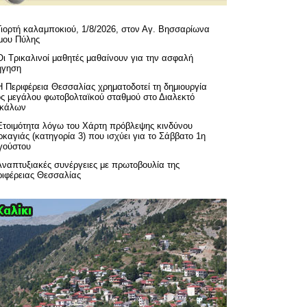
Γιορτή καλαμποκιού, 1/8/2026, στον Αγ. Βησσαρίωνα
μου Πύλης
Οι Τρικαλινοί μαθητές μαθαίνουν για την ασφαλή
ήγηση
H Περιφέρεια Θεσσαλίας χρηματοδοτεί τη δημιουργία
ός μεγάλου φωτοβολταϊκού σταθμού στο Διαλεκτό
ικάλων
Ετοιμότητα λόγω του Χάρτη πρόβλεψης κινδύνου
καγιάς (κατηγορία 3) που ισχύει για το Σάββατο 1η
γούστου
Αναπτυξιακές συνέργειες με πρωτοβουλία της
ριφέρειας Θεσσαλίας