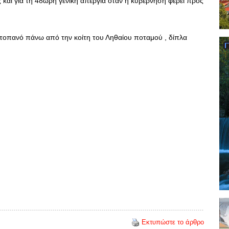
 και για τη 48ωρη γενική απεργία όταν η κυβέρνηση φέρει προς
ντοπανό πάνω από την κοίτη του Ληθαίου ποταμού , δίπλα
Εκτυπώστε το άρθρο