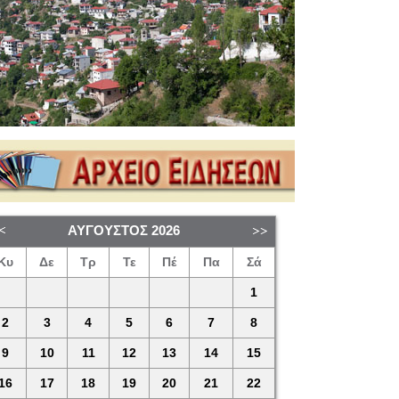
ΑΎΓΟΥΣΤΟΣ
2026
Κυ
Δε
Τρ
Τε
Πέ
Πα
Σά
1
2
3
4
5
6
7
8
9
10
11
12
13
14
15
16
17
18
19
20
21
22