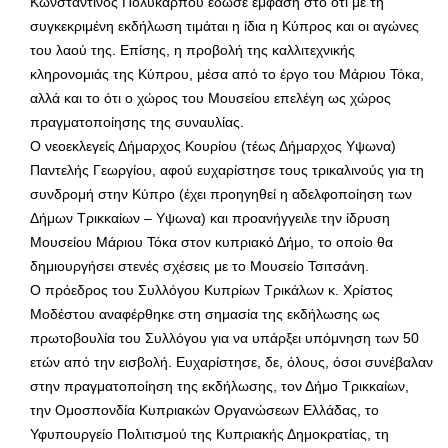
Κωνσταντίνος Πολυκάρπου έδωσε έμφαση στο ότι με τη
συγκεκριμένη εκδήλωση τιμάται η ίδια η Κύπρος και οι αγώνες
του λαού της. Επίσης, η προβολή της καλλιτεχνικής
κληρονομιάς της Κύπρου, μέσα από το έργο του Μάριου Τόκα,
αλλά και το ότι ο χώρος του Μουσείου επελέγη ως χώρος
πραγματοποίησης της συναυλίας.
Ο νεοεκλεγείς Δήμαρχος Κουρίου (τέως Δήμαρχος Υψωνα)
Παντελής Γεωργίου, αφού ευχαρίστησε τους τρικαλινούς για τη
συνδρομή στην Κύπρο (έχει προηγηθεί η αδελφοποίηση των
Δήμων Τρικκαίων – Υψωνα) και προανήγγειλε την ίδρυση
Μουσείου Μάριου Τόκα στον κυπριακό Δήμο, το οποίο θα
δημιουργήσει στενές σχέσεις με το Μουσείο Τσιτσάνη.
Ο πρόεδρος του Συλλόγου Κυπρίων Τρικάλων κ. Χρίστος
Μοδέστου αναφέρθηκε στη σημασία της εκδήλωσης ως
πρωτοβουλία του Συλλόγου για να υπάρξει υπόμνηση των 50
ετών από την εισβολή. Ευχαρίστησε, δε, όλους, όσοι συνέβαλαν
στην πραγματοποίηση της εκδήλωσης, τον Δήμο Τρικκαίων,
την Ομοσπονδία Κυπριακών Οργανώσεων Ελλάδας, το
Υφυπουργείο Πολιτισμού της Κυπριακής Δημοκρατίας, τη