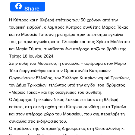
Share
Η Κύπρος και η θλιβερή επέτειος των 50 χρόνων από την
τουρκική εισβολή, ο λαμπρός Κύπριος συνθέτης Μάριος Τόκας
και το Μουσείο Τσιτσάνη μία ημέρα πριν τα επίσημα εγκαίνιά
του, με πρωταγωνίστρια τη Γλυκερία και τους Χρίστο Μοδέστου
και Μαρία Τύμπα, συνέθεσαν ένα υπέροχο παζλ το βράδυ της
Τρίτης 18 Ιουνίου 2024.
Στην αυλή του Μουσείου, η συναυλία – αφιέρωμα στον Μάριο
Τόκα διοργανώθηκε από την Ομοσπονδία Κυπριακών
Οργανώσεων Ελλάδος, τον Σύλλογο Κυπρίων νομού Τρικάλων,
τον Δήμο Τρικκαίων, τελώντας υπό την αιγίδα του Ιδρύματος
«Μάριος Τόκας» και της οικογένειας του συνθέτη.
Ο Δήμαρχος Τρικκαίων Νίκος Σακκάς εστίασε στη θλιβερή
επέτειο, στη στενή σχέση του Κύπριου συνθέτη με τα Τρίκαλα
και στον υπέροχο χώρο του Μουσείου, που συμπεριέλαβε τη
συναυλία στις εκδηλώσεις του.
Ο πρόξενος της Κυπριακής Δημοκρατίας στη Θεσσαλονίκη κ.