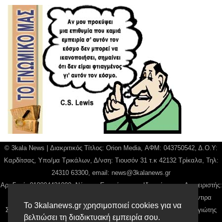
© 3kala News | Διακριτικός Τίτλος: Orion Media, ΑΦΜ: 043750542, Δ.Ο.Υ:
Καρδίτσας, Υπο/μα Τρικάλων, Δ/νση: Τιουσόν 31 τ.κ 42132 Τρίκαλα, Τηλ:
24310 63300, email:
news@3kalanews.gr
Αρ. Γεμή: 018804431000, Νόμιμος Εκπρόσωπος, Ιδιοκτήτης και Διαχειριστής:
Παναγιώτης Φιλίππου, Διευθύντρια: Γιαννουσά Βασιλική, Διευθύντιρα
Το 3kalanews.gr χρησιμοποιεί cookies για να
Σύνταξης: Μπαλαμπάνη Βασιλική. Δικαιούχος domain name Παναγιώτης
βελτιώσει τη διαδικτυακή εμπειρία σου.