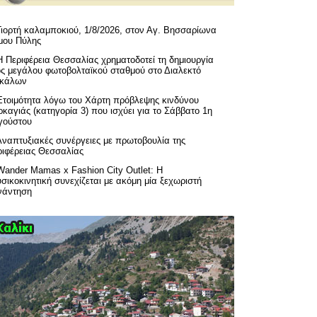
Γιορτή καλαμποκιού, 1/8/2026, στον Αγ. Βησσαρίωνα
μου Πύλης
H Περιφέρεια Θεσσαλίας χρηματοδοτεί τη δημιουργία
ός μεγάλου φωτοβολταϊκού σταθμού στο Διαλεκτό
ικάλων
Ετοιμότητα λόγω του Χάρτη πρόβλεψης κινδύνου
καγιάς (κατηγορία 3) που ισχύει για το Σάββατο 1η
γούστου
Αναπτυξιακές συνέργειες με πρωτοβουλία της
ριφέρειας Θεσσαλίας
Wander Mamas x Fashion City Outlet: Η
σικοκινητική συνεχίζεται με ακόμη μία ξεχωριστή
νάντηση