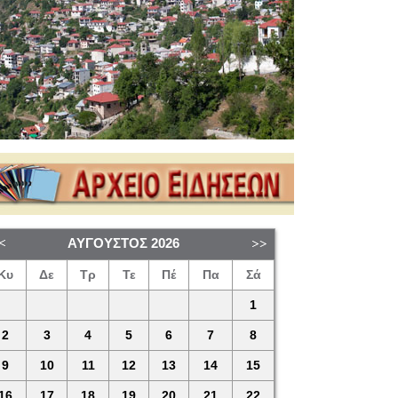
ΑΎΓΟΥΣΤΟΣ
2026
Κυ
Δε
Τρ
Τε
Πέ
Πα
Σά
1
2
3
4
5
6
7
8
9
10
11
12
13
14
15
16
17
18
19
20
21
22