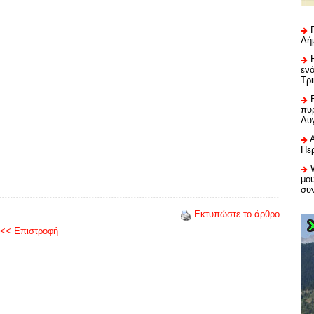
Δή
εν
Τρ
πυρ
Αυ
Πε
μου
συ
Εκτυπώστε το άρθρο
<< Επιστροφή