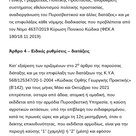
Γενικής Γραμματείας Πολιτικής Προστασίας, αναβάθμιση
συστήματος εθελοντισμού πολιτικής προστασίας,
αναδιοργάνωση του Πυροσβεστικού και άλλες διατάξεις» και με
τις επιφυλάξεις κάθε νόμιμης διαδικασίας που προβλέπεται από
τον Νόμο 4637/2019 Κύρωση Ποινικού Κώδικα (ΦΕΚ Α
180/18.11.2019).
Άρθρο 4
–
Ειδικές ρυθμίσεις – διατάξεις
ο
Κατ’ εξαίρεση των οριζομένων στο 2
άρθρο της παρούσας
διάταξης και με την επιφύλαξη των διατάξεων της Κ.Υ.Α.
568/125347/20-1-2004 «Κώδικας Ορθής Γεωργικής Πρακτικής»
(Β’142), για τους μήνες Μάιο και Οκτώβριο του 2021
επιτρέπεται, ύστερα από άδεια, ατομική ή ομαδική, που
εκδίδεται από την αρμόδια Πυροσβεστική Υπηρεσία, η καύση
αγροτικών εκτάσεων, υπό την επίβλεψη του ενδιαφερομένου,
κατά τις πρωινές ώρες και μέχρι τη 12η μεσημβρινή, όταν ο
δείκτης επικινδυνότητας, που εκδίδεται αρμοδίως, είναι για την
περιοχή καύσης “1” (χαμηλή) ή “2” (μέση) και εφόσον