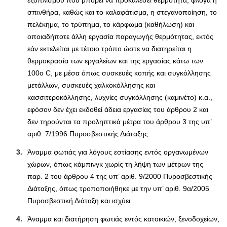
εξοπλισμού που μπορεί να προκαλέσει θερμότητα, φλόγα ή
σπινθήρα, καθώς και το καλαφάτισμα, η στεγανοποίηση, το
πελέκημα, το τρύπημα, το κάρφωμα (καθήλωση) και
οποιαδήποτε άλλη εργασία παραγωγής θερμότητας, εκτός
εάν εκτελείται με τέτοιο τρόπο ώστε να διατηρείται η
θερμοκρασία των εργαλείων και της εργασίας κάτω των
100ο C, με μέσα όπως συσκευές κοπής και συγκόλλησης
μετάλλων, συσκευές χαλκοκόλλησης και
κασσιτεροκόλλησης, λυχνίες συγκόλλησης (καμινέτο) κ.α.,
εφόσον δεν έχει εκδοθεί άδεια εργασίας του άρθρου 2 και
δεν τηρούνται τα προληπτικά μέτρα του άρθρου 3 της υπ’
αριθ. 7/1996 Πυροσβεστικής Διάταξης.
Άναμμα φωτιάς για λόγους εστίασης εντός οργανωμένων
χώρων, όπως κάμπινγκ χωρίς τη λήψη των μέτρων της
παρ. 2 του άρθρου 4 της υπ’ αριθ. 9/2000 Πυροσβεστικής
Διάταξης, όπως τροποποιήθηκε με την υπ’ αριθ. 9α/2005
Πυροσβεστική Διάταξη και ισχύει.
Άναμμα και διατήρηση φωτιάς εντός κατοικιών, ξενοδοχείων,