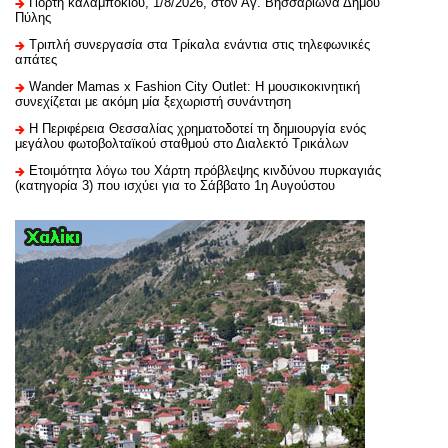
Γιορτή καλαμποκιού, 1/8/2026, στον Αγ. Βησσαρίωνα Δήμου
Πύλης
Τριπλή συνεργασία στα Τρίκαλα ενάντια στις τηλεφωνικές
απάτες
Wander Mamas x Fashion City Outlet: Η μουσικοκινητική
συνεχίζεται με ακόμη μία ξεχωριστή συνάντηση
H Περιφέρεια Θεσσαλίας χρηματοδοτεί τη δημιουργία ενός
μεγάλου φωτοβολταϊκού σταθμού στο Διαλεκτό Τρικάλων
Ετοιμότητα λόγω του Χάρτη πρόβλεψης κινδύνου πυρκαγιάς
(κατηγορία 3) που ισχύει για το Σάββατο 1η Αυγούστου