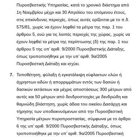
Πυροσβεστικής Υπηρεσίας, κατά το χρονικό διάστημα από
1η Νοεμβρίου μέχρι και 30 Απριλίου του επόμενου έτους,
στις επικίνδυνες περιοχές, όπως αυτές ορίζονται με το π.δ.
575/81, χωρίς να έχουν ληφθεί τα μέτρα της παρ. 1 του
άρθρου 5, ενώ για τις λοιπές περιοχές της χώρας, χωρίς να
έχουν ληφθεί τα μέτρα της περίπτωσης (δ) της παρ. 1 του
άρθρου 5 της υπ’ αριθ. 9/2000 Πυροσβεστικής Διάταξης,
όπως τροποποιήθηκε με την υπ’ αριθ. 9α/2005
Πυροσβεστική Διάταξη και ισχύει.
Τοποθέτηση, φύλαξη ή εγκατάλειψη εύφλεκτων υλών ή
άχρηστων ειδών ή απορριμμάτων εντός των δασών ή
δασικών εκτάσεων και μέχρις αποστάσεως 300 μέτρων από
αυτές και 50 μέτρων από δενδροστοιχίες με δενδρώδη και
θαμνώδη βλάστηση, χωρίς άδεια του οικείου Δασάρχη και
τήρησης των υποδεικνυόμενων από την Πυροσβεστική
Υπηρεσία μέτρων πυροπροστασίας, σύμφωνα με το άρθρο
6 της υπ’ αριθ. 9/2000 Πυροσβεστικής Διάταξης, όπως
τροποποιήθηκε με την υπ’ αριθ. 9α/2005 Πυροσβεστική