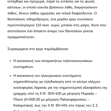
εντάχθηκε και προχωρά, παρά τις εντάσεις και τις φωνές
κάποιων, οι οποίοι εύκολα βρίσκουν λάθη, διαγιγνώσκουν
λάθος, δίνουν λάθος ερμηνείες και τελικά διαψεύδονται. Ο
θεσσαλικός σιδηρόδρομος, ένα μεγάλο έργο συνολικού
προϋπολογισμού 110 εκατ. ευρώ, μπαίνει στις ράγες. Αυτό που
αποτελούσε ένα άπιαστο όνειρο των Θεσσαλών γίνεται
πραγματικότητα».
Συγκεκριμένα στο έργο περιλαμβάνεται:
Η κατασκευή των απαραιτήτων τηλεπικοινωνιακών
συστημάτων.
Η κατασκευή του ηλεκτρονικού συστήματος
σηματοδότησης με τηλεδιοίκηση από το κέντρο ελέγχου
κυκλοφορίας Λάρισας για την σηματοτεχνική εξασφάλιση της
γραμμής από τη Χ.Θ. 303+100 με μέτρηση Πειραιάς –
Πλατύ (0+000,00 με μέτρηση Παλαιοφάρσαλος –
Καλαμπάκα), έως την Χ.Θ. 80+441 στο πέρας του Σ.Σ.