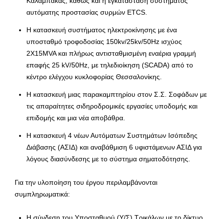
Καλαμπάκας, καθώς και η εγκατάσταση συστήματος
αυτόματης προστασίας συρμών ETCS.
Η κατασκευή συστήματος ηλεκτροκίνησης με ένα
υποσταθμό τροφοδοσίας 150kv/25kv/50Hz ισχύος
2Χ15MVA και πλήρως αντισταθμισμένη εναέρια γραμμή
επαφής 25 kV/50Hz, με τηλεδιοίκηση (SCADA) από το
κέντρο ελέγχου κυκλοφορίας Θεσσαλονίκης.
Η κατασκευή μιας παρακαμπτηρίου στον Σ.Σ. Σοφάδων με
τις απαραίτητες σιδηροδρομικές εργασίες υποδομής και
επιδομής και μια νέα αποβάθρα.
Η κατασκευή 4 νέων Αυτόματων Συστημάτων Ισόπεδης
Διάβασης (ΑΣΙΔ) και αναβάθμιση 6 υφιστάμενων ΑΣΙΔ για
λόγους διασύνδεσης με το σύστημα σηματοδότησης.
Για την υλοποίηση του έργου περιλαμβάνονται
συμπληρωματικά:
Η σύνδεση του Υποσταθμού (Υ/Σ) Τρικάλων με το δίκτυο