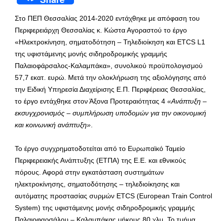
Στο ΠΕΠ Θεσσαλίας 2014-2020 εντάχθηκε με απόφαση του
Περιφερειάρχη Θεσσαλίας κ. Κώστα Αγοραστού το έργο
«Ηλεκτροκίνηση, σηματοδότηση – Τηλεδιοίκηση και ETCS L1
της υφιστάμενης μονής σιδηροδρομικής γραμμής
Παλαιοφάρσαλος-Καλαμπάκα», συνολικού προϋπολογισμού
57,7 εκατ. ευρώ. Μετά την ολοκλήρωση της αξιολόγησης από
την Ειδική Υπηρεσία Διαχείρισης Ε.Π. Περιφέρειας Θεσσαλίας,
το έργο εντάχθηκε στον Άξονα Προτεραιότητας 4
«
Ανάπτυξη –
εκσυγχρονισμός – συμπλήρωση υποδομών για την οικονομική
και κοινωνική ανάπτυξη
»
.
Το έργο συγχρηματοδοτείται από το Ευρωπαϊκό Ταμείο
Περιφερειακής Ανάπτυξης (ΕΤΠΑ) της Ε.Ε. και εθνικούς
πόρους. Αφορά στην εγκατάσταση συστημάτων
ηλεκτροκίνησης, σηματοδότησης – τηλεδιοίκησης και
αυτόματης προστασίας συρμών ETCS (European Train Control
System) της υφιστάμενης μονής σιδηροδρομικής γραμμής
Παλαιοφαρσάλου – Καλαμπάκας μήκους 80 χλμ. Το τμήμα