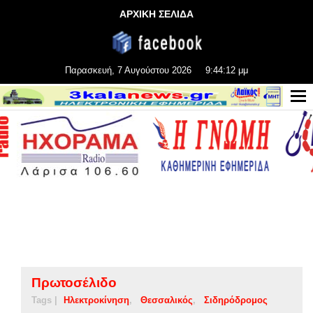
ΑΡΧΙΚΗ ΣΕΛΙΔΑ
Παρασκευή, 7 Αυγούστου 2026
9:44:13 μμ
Πρωτοσέλιδο
Tags |
Ηλεκτροκίνηση
Θεσσαλικός
Σιδηρόδρομος