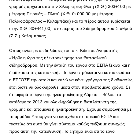
γραμμής άρχεται από την Χιλιομετρική Θέση (Χ.Θ.) 303+100 με
μέτρηση Πειραιάς – Πλατύ (Χ.Θ. 0+000,00 με μέτρηση
Παλαιοφάρσαλος – Καλαμπάκα) και το πέρας αυτού ευρίσκεται
στην Χ.Θ. 80+441,00, στο πέρας του Σιδηροδρομικού Σταθμού
(Σ.Σ.) Καλαμπάκας.
Όπως ανέφερε σε δηλώσεις του ο κ. Κώστας Αγοραστός:
«Ήρθε η ώρα της ηλεκτροκίνησης του Θεσσαλικού
σιδηροδρόμου. Με την ένταξη του έργου στο ΕΣΠΑ ξεκινά και η
διαδικασία της κατασκευής. Το έργο πρόκειται να κατασκευάσει
η ΕΡΓΟΣΕ την οποία και καλώ να κάνει γρήγορα της διαδικασίες
έτσι ώστε να ολοκληρωθεί μέσα στον προβλεπόμενο χρόνο. Σε
ότι αφορά το έργο της ηλεκτροκίνησης Λάρισα – Βόλος, το
εντάξαμε το 2013 και ολοκληρώθηκε η διαπλάτυνση της
γραμμής και απομένει η ηλεκτροκίνηση. Έχουμε συμφωνήσει με
το αρμόδιο Υπουργείο να ενταχθεί στο τομεακό ΕΣΠΑ και
πιστεύω ότι αυτό θα γίνει σύντομα καθώς πιέζουμε συνεχώς
προς αυτή την κατεύθυνση. Το ζήτημα είναι ότι το έργο