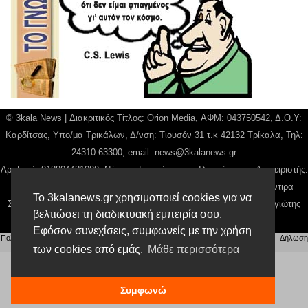
© 3kala News | Διακριτικός Τίτλος: Orion Media, ΑΦΜ: 043750542, Δ.Ο.Υ:
Καρδίτσας, Υπο/μα Τρικάλων, Δ/νση: Τιουσόν 31 τ.κ 42132 Τρίκαλα, Τηλ:
24310 63300, email:
news@3kalanews.gr
Αρ. Γεμή: 018804431000, Νόμιμος Εκπρόσωπος, Ιδιοκτήτης και Διαχειριστής:
Παναγιώτης Φιλίππου, Διευθύντρια: Γιαννουσά Βασιλική, Διευθύντιρα
Το 3kalanews.gr χρησιμοποιεί cookies για να
Σύνταξης: Μπαλαμπάνη Βασιλική. Δικαιούχος domain name Παναγιώτης
βελτιώσει τη διαδικτυακή εμπειρία σου.
Φιλίππου
Εφόσον συνεχίσεις, συμφωνείς με την χρήση
Πολιτική απορρήτου
|
Αίτηση Διαχείρισης Προσωπικών Δεδομένων
|
Όροι χρήσης
| |
Δήλωση
Συμμόρφωσης
των cookies από εμάς.
Μάθε περισσότερα
Συμφωνώ