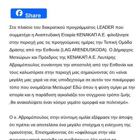
Share
Στο πλαίσιο του διακρατικού προγράμματος LEADER που
συμμετέχει η Αναπτυξιακή Εταιρία ΚΕΝΑΚΑΠ Α.Ε. φιλοξένησε
στην περιοχή μας τις προηγούμενες ημέρες την Τοπική Ομάδα
Δράσης από την Εσθονία (LAG ARENDUSKODA). Ο Δήμαρχος
Μετεώρων και Πρόεδρος της ΚΕΝΑΚΑΠ Α.Ε. Λευτέρης
Αβραμόπουλος συνάντησε την αποστολή από την Εσθονία και
τους καλωσόρισε στην περιοχή μας σημειώνοντας ότι «είναι
μεγάλη μας χαρά να σας υποδεχτούμε σε αυτόν τον πανέμορφο
τόπο που ονομάζεται Μετέωρα! Εδώ όπου η φύση σμίγει με την
ιστορία και η παράδοση αγκαλιάζει τον σύγχρονο τρόπο ζωής
,θα ανακαλύψετε έναν κόσμο γεμάτο ομορφιά και πολιτισμό».
Ο κ. Αβραμόπουλος στην σύντομη ομιλία εξέφρασε την άποψη
ότι πρέπει να αποτελέσει ένα μεγάλο στοίχημα η ενίσχυση της
ορεινότητας. Επισημαίνοντας ότι «οφείλουμε στην νέα
προγραμματική περίοδο να σχεδιάσουμε όλα εκείνα τα