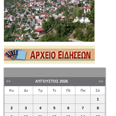
ΑΎΓΟΥΣΤΟΣ
2026
Κυ
Δε
Τρ
Τε
Πέ
Πα
Σά
1
2
3
4
5
6
7
8