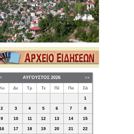
ΑΎΓΟΥΣΤΟΣ
2026
Κυ
Δε
Τρ
Τε
Πέ
Πα
Σά
1
2
3
4
5
6
7
8
9
10
11
12
13
14
15
16
17
18
19
20
21
22