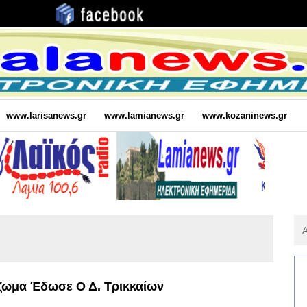
www.larisanews.gr
www.lamianews.gr
www.kozaninews.gr
Αν
Για
:
ζωμα Έδωσε Ο Δ. Τρικκαίων