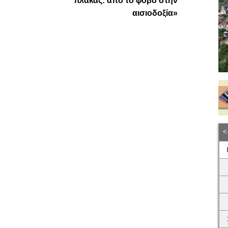
πλάκας: από το φόβο στην
αισιοδοξία»