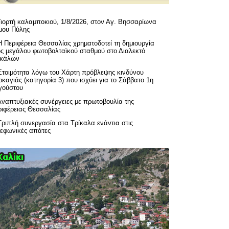
Γιορτή καλαμποκιού, 1/8/2026, στον Αγ. Βησσαρίωνα
μου Πύλης
H Περιφέρεια Θεσσαλίας χρηματοδοτεί τη δημιουργία
ός μεγάλου φωτοβολταϊκού σταθμού στο Διαλεκτό
ικάλων
Ετοιμότητα λόγω του Χάρτη πρόβλεψης κινδύνου
καγιάς (κατηγορία 3) που ισχύει για το Σάββατο 1η
γούστου
Αναπτυξιακές συνέργειες με πρωτοβουλία της
ριφέρειας Θεσσαλίας
Τριπλή συνεργασία στα Τρίκαλα ενάντια στις
λεφωνικές απάτες