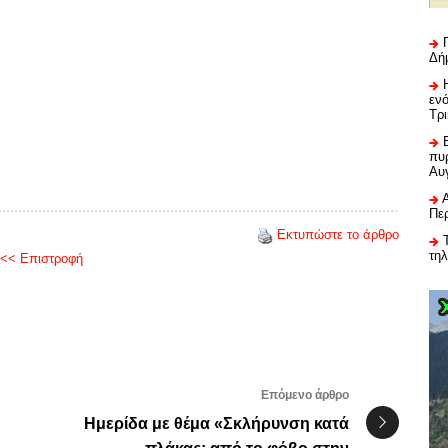
Δή
εν
Τρ
πυρ
Αυ
Πε
Εκτυπώστε το άρθρο
τη
<< Επιστροφή
Επόμενο άρθρο
Ημερίδα με θέμα «Σκλήρυνση κατά