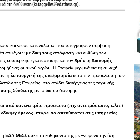
τικούς και νέους καταναλωτές που υπογράφουν σύμβαση
ότι επιλέγουν
με δική τους απόφαση και ευθύνη
τον
 της εσωτερικής εγκατάστασης και τον
Χρήστη Διανομής
ομήθειας φυσικού αερίου. Η Εταιρεία μεριμνά για τη συνεχή
με τη
λειτουργική της ανεξαρτησία
κατά την προσέλευσή των
ελατών
της Εταιρείας, στο στάδιο διενέργειας της
τεχνικής
βασης Σύνδεσης
με το δίκτυο διανομής.
ται από κανένα τρίτο πρόσωπο (πχ. αντιπρόσωπο, κ.λπ.)
ενδιαφερόμενος μπορεί να απευθύνεται στις υπηρεσίες
, η
ΕΔΑ ΘΕΣΣ
ασκεί τα καθήκοντα της με γνώμονα την
ίση