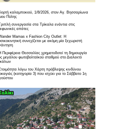
Γιορτή καλαμποκιού, 1/8/2026, στον Αγ. Βησσαρίωνα
μου Πύλης
Τριπλή συνεργασία στα Τρίκαλα ενάντια στις
λεφωνικές απάτες
Wander Mamas x Fashion City Outlet: Η
σικοκινητική συνεχίζεται με ακόμη μία ξεχωριστή
νάντηση
H Περιφέρεια Θεσσαλίας χρηματοδοτεί τη δημιουργία
ός μεγάλου φωτοβολταϊκού σταθμού στο Διαλεκτό
ικάλων
Ετοιμότητα λόγω του Χάρτη πρόβλεψης κινδύνου
καγιάς (κατηγορία 3) που ισχύει για το Σάββατο 1η
γούστου