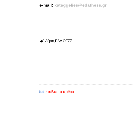
e-mail:
kataggelies
@edathess.gr
Αέριο
ΕΔΑ ΘΕΣΣ
Στείλτε το άρθρο