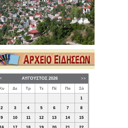
ΑΎΓΟΥΣΤΟΣ
2026
Κυ
Δε
Τρ
Τε
Πέ
Πα
Σά
1
2
3
4
5
6
7
8
9
10
11
12
13
14
15
16
17
18
19
20
21
22