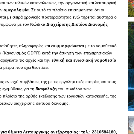
αι των τελικών καταναλωτών, την οργανωτική και λειτουργική
ην
αμεροληψία
. Σε αυτό το πλαίσιο επισημαίνεται ότι οι
αι με σειρά χρονικής προτεραιότητας ενώ τηρείται αυστηρά ο
σύμφωνα με τον
Κώδικα Διαχείρισης Δικτύου Διανομής
υαίσθητες πληροφορίες και
συμμορφώνεται
με το νομοθετικό
 (Κανονισμός GDPR) κατά την άσκηση των επιχειρησιακών
αρέγκλιτα τις αρχές και την
εθνική και ενωσιακή νομοθεσία
,
ά μέτρα που έχει θεσπίσει.
τις εν ισχύ συμβάσεις της με τις εργοληπτικές εταιρίες και τους
 εχεμύθειας για τη
διαφύλαξη
του συνόλου των
 πλαίσιο της ορθής εκτέλεσης των εργασιών κατασκευής, της
σιών διαχείρισης δικτύου διανομής.
για θέματα Λειτουργικής ανεξαρτησίας: τηλ.: 2310584180,