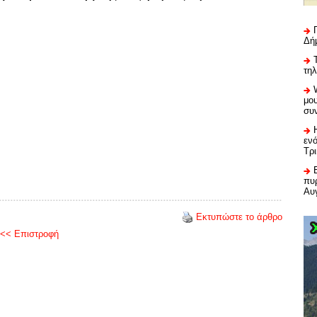
Δή
τη
μου
συ
εν
Τρ
πυρ
Αυ
Εκτυπώστε το άρθρο
<< Επιστροφή