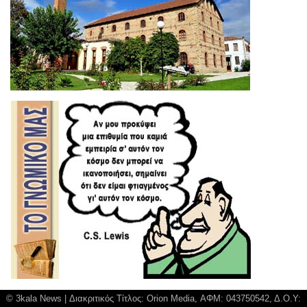
© 3kala News | Διακριτικός Τίτλος: Orion Media, ΑΦΜ: 043750542, Δ.Ο.Υ: