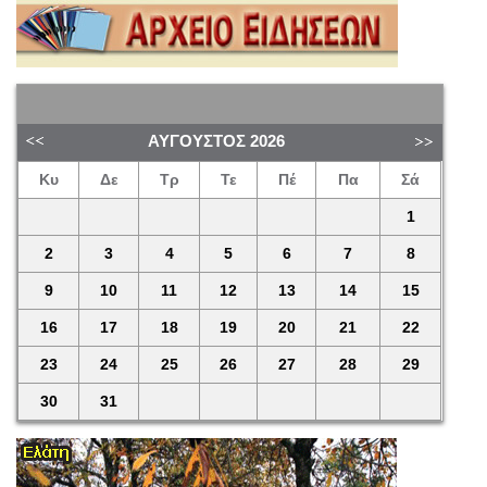
ΑΎΓΟΥΣΤΟΣ
2026
Κυ
Δε
Τρ
Τε
Πέ
Πα
Σά
1
2
3
4
5
6
7
8
9
10
11
12
13
14
15
16
17
18
19
20
21
22
23
24
25
26
27
28
29
30
31