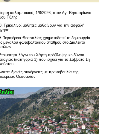
Γιορτή καλαμποκιού, 1/8/2026, στον Αγ. Βησσαρίωνα
μου Πύλης
Οι Τρικαλινοί μαθητές μαθαίνουν για την ασφαλή
ήγηση
H Περιφέρεια Θεσσαλίας χρηματοδοτεί τη δημιουργία
ός μεγάλου φωτοβολταϊκού σταθμού στο Διαλεκτό
ικάλων
Ετοιμότητα λόγω του Χάρτη πρόβλεψης κινδύνου
καγιάς (κατηγορία 3) που ισχύει για το Σάββατο 1η
γούστου
Αναπτυξιακές συνέργειες με πρωτοβουλία της
ριφέρειας Θεσσαλίας