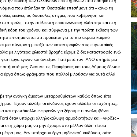
ος στην έκθεση των Ολλανδών επιστημόνων που δόθηκε στη
ινόμενα που έπληξαν τη Θεσσαλία επεσήμανε ότι «κάνω τη
 όλες εκείνες τις δύσκολες στιγμές που κυβέρνηση και
ν στα τρολς, στην ατέλειωτη επικοινωνιακή «λάσπη» και στη
αδική κόρη του χρόνου και σύμφωνα με την πρώτη έκθεση των
 επισημαίνεται ότι πρόκειται για το πιο ακραίο καιρικό
αι μια σύγκριση μεταξύ των καταστροφών στις ευρωπαϊκές
ία με λιγότερα χιλιοστά βροχής είχαμε 2 δις καταστροφές ενώ
ιατί έργα έγιναν και άντεξαν. Γιατί μετά τον ΙΑΝΟ υπήρξε μια
 αιτήματά μας. Άκουσε τις Περιφέρειες και τους Δήμους έδωσε
έα έργα όπως φράγματα που πολλοί μιλούσαν για αυτά αλλά
λαβε την ανάγκη άμεσων μεταρρυθμίσεων καθώς όπως είπε
χή μας. Έχουν αλλάξει οι κίνδυνοι, έχουν αλλάξει οι ταχύτητες,.
α και πρωτόκολλο ενεργειών για ξέρουμε τι αναλαμβάνει
. Γιατί όταν υπάρχει αλληλοκάλυψη αρμοδιοτήτων και «γκρίζες»
μαι στη χώρα μας να μην έχουμε στο μέλλον άλλη τέτοια
 μέτρα μας. Δεν υπάρχουν έργα μηδενικού κινδύνου, ούτε