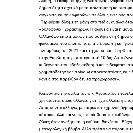
Ακόμη, ο Περιφερειάρχης Θεσσαλίας αναφερόμεν
δημοσιότητα σχετικά με τα πρωτοφανή καιρικά φα
σύγκριση και την αφιερώνω σε όλους εκείνους που
Περιφέρεια δίναμε τη μάχη στο πεδίο, αναλωνότα
«δολοφονία» χαρακτήρων. Η αλήθεια είναι η μον
Ολλανδών επιστημόνων που δόθηκε στη δημοσιότητα
φαινόμενο που έπληξε ποτέ την Ευρώπη και γίνετ
πλημμύρες του 2021 και στη χώρα μας. Στη Θεσσαλ
στην Ευρώπη περισσότερα από 10 δις. Αυτό έγινε γ
κυβέρνηση που έδειξε σεβασμό και ενδιαφέρον στα
χρηματοδοτήσεις να γίνουν αποκαταστάσεις και ν
κανείς στο παρελθόν δεν τα προχωρούσε».
Κλείνοντας την ομιλία του ο κ. Αγοραστός επανέ
χρειάζονται, όμως αλλαγές γιατί έχει αλλάξει η επο
Απαιτούνται αλλαγές με σαφέστατο χρονοδιάγραμμ
κάποιος αλλά και να έχει το αίσθημα της ευθύνης
ζώνες όταν αναζητείται η ευθύνη, διαχέεται. Εύχο
μετεωρολογική βόμβα. Αλλά πρέπει να πάρουμε τα