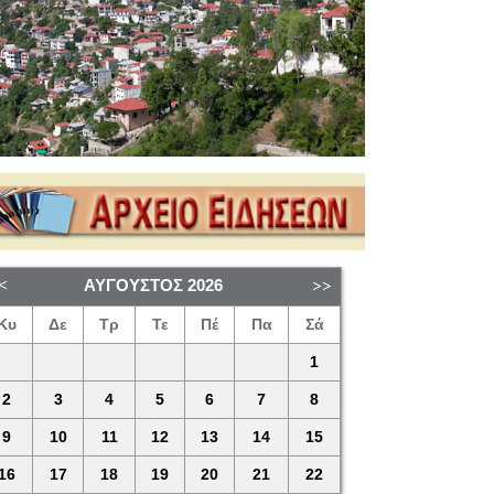
ΑΎΓΟΥΣΤΟΣ
2026
Κυ
Δε
Τρ
Τε
Πέ
Πα
Σά
1
2
3
4
5
6
7
8
9
10
11
12
13
14
15
16
17
18
19
20
21
22