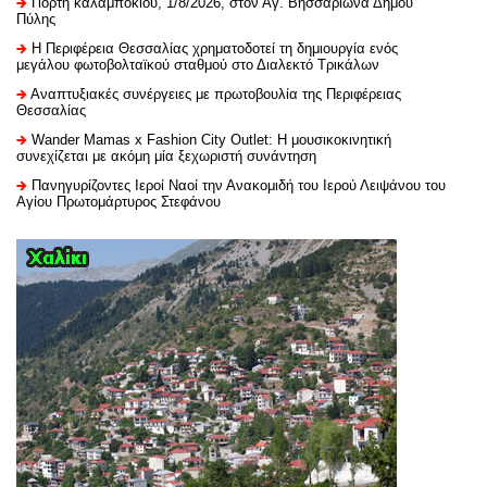
Γιορτή καλαμποκιού, 1/8/2026, στον Αγ. Βησσαρίωνα Δήμου
Πύλης
H Περιφέρεια Θεσσαλίας χρηματοδοτεί τη δημιουργία ενός
μεγάλου φωτοβολταϊκού σταθμού στο Διαλεκτό Τρικάλων
Αναπτυξιακές συνέργειες με πρωτοβουλία της Περιφέρειας
Θεσσαλίας
Wander Mamas x Fashion City Outlet: Η μουσικοκινητική
συνεχίζεται με ακόμη μία ξεχωριστή συνάντηση
Πανηγυρίζοντες Ιεροί Ναοί την Ανακομιδή του Ιερού Λειψάνου του
Αγίου Πρωτομάρτυρος Στεφάνου