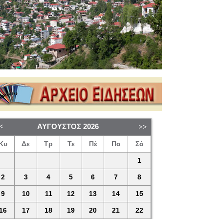
ΑΎΓΟΥΣΤΟΣ
2026
Κυ
Δε
Τρ
Τε
Πέ
Πα
Σά
1
2
3
4
5
6
7
8
9
10
11
12
13
14
15
16
17
18
19
20
21
22