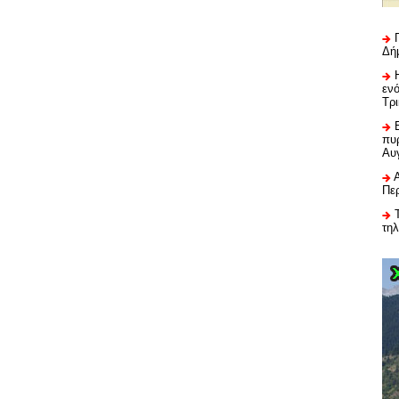
Δή
εν
Τρ
πυρ
Αυ
Πε
τη