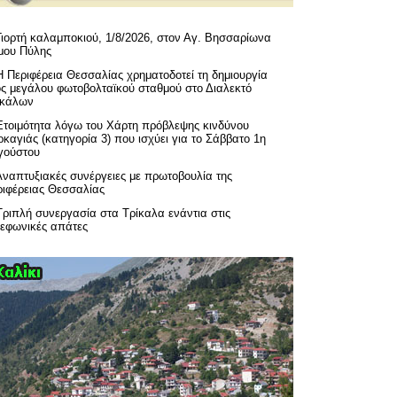
Γιορτή καλαμποκιού, 1/8/2026, στον Αγ. Βησσαρίωνα
μου Πύλης
H Περιφέρεια Θεσσαλίας χρηματοδοτεί τη δημιουργία
ός μεγάλου φωτοβολταϊκού σταθμού στο Διαλεκτό
ικάλων
Ετοιμότητα λόγω του Χάρτη πρόβλεψης κινδύνου
καγιάς (κατηγορία 3) που ισχύει για το Σάββατο 1η
γούστου
Αναπτυξιακές συνέργειες με πρωτοβουλία της
ριφέρειας Θεσσαλίας
Τριπλή συνεργασία στα Τρίκαλα ενάντια στις
λεφωνικές απάτες