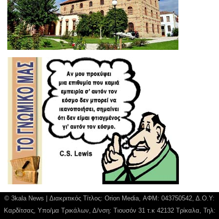
© 3kala News | Διακριτικός Τίτλος: Orion Media, ΑΦΜ: 043750542, Δ.Ο.Υ:
Καρδίτσας, Υπο/μα Τρικάλων, Δ/νση: Τιουσόν 31 τ.κ 42132 Τρίκαλα, Τηλ: