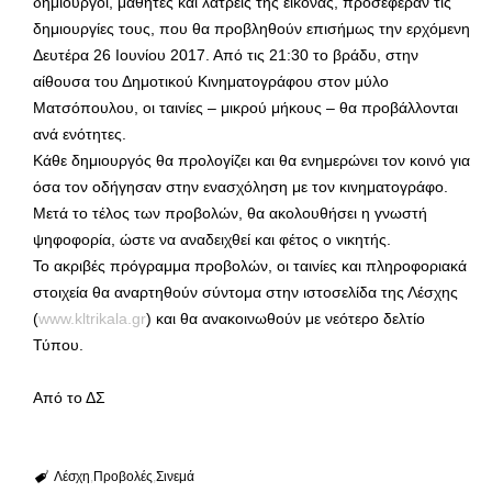
δημιουργοί, μαθητές και λάτρεις της εικόνας, προσέφεραν τις
δημιουργίες τους, που θα προβληθούν επισήμως την ερχόμενη
Δευτέρα 26 Ιουνίου 2017. Από τις 21:30 το βράδυ, στην
αίθουσα του Δημοτικού Κινηματογράφου στον μύλο
Ματσόπουλου, οι ταινίες – μικρού μήκους – θα προβάλλονται
ανά ενότητες.
Κάθε δημιουργός θα προλογίζει και θα ενημερώνει τον κοινό για
όσα τον οδήγησαν στην ενασχόληση με τον κινηματογράφο.
Μετά το τέλος των προβολών, θα ακολουθήσει η γνωστή
ψηφοφορία, ώστε να αναδειχθεί και φέτος ο νικητής.
Το ακριβές πρόγραμμα προβολών, οι ταινίες και πληροφοριακά
στοιχεία θα αναρτηθούν σύντομα στην ιστοσελίδα της Λέσχης
(
www.kltrikala.gr
) και θα ανακοινωθούν με νεότερο δελτίο
Τύπου.
Από το ΔΣ
Λέσχη
Προβολές
Σινεμά