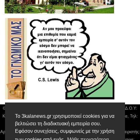
© 3kala News | Διακριτικός Τίτλος: Orion Media, ΑΦΜ: 043750542, Δ.Ο.Υ:
Το 3kalanews.gr χρησιμοποιεί cookies για να
Καρδίτσας, Υπο/μα Τρικάλων, Δ/νση: Τιουσόν 31 τ.κ 42132 Τρίκαλα, Τηλ:
βελτιώσει τη διαδικτυακή εμπειρία σου.
24310 63300, email:
news@3kalanews.gr
Εφόσον συνεχίσεις, συμφωνείς με την χρήση
Αρ. Γεμή: 018804431000, Νόμιμος Εκπρόσωπος, Ιδιοκτήτης και Διαχειριστής:
των cookies από εμάς.
Μάθε περισσότερα
Παναγιώτης Φιλίππου, Διευθύντρια: Γιαννουσά Βασιλική, Διευθύντιρα