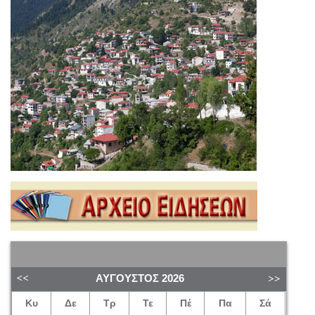
ΑΎΓΟΥΣΤΟΣ
2026
Κυ
Δε
Τρ
Τε
Πέ
Πα
Σά