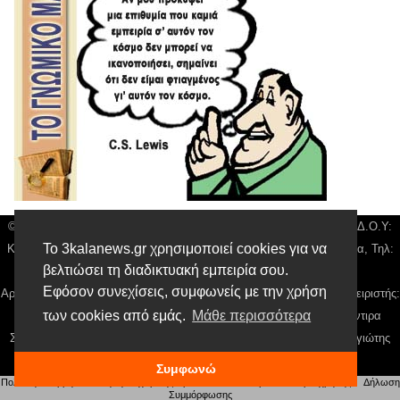
© 3kala News | Διακριτικός Τίτλος: Orion Media, ΑΦΜ: 043750542, Δ.Ο.Υ:
Το 3kalanews.gr χρησιμοποιεί cookies για να
Καρδίτσας, Υπο/μα Τρικάλων, Δ/νση: Τιουσόν 31 τ.κ 42132 Τρίκαλα, Τηλ:
βελτιώσει τη διαδικτυακή εμπειρία σου.
24310 63300, email:
news@3kalanews.gr
Εφόσον συνεχίσεις, συμφωνείς με την χρήση
Αρ. Γεμή: 018804431000, Νόμιμος Εκπρόσωπος, Ιδιοκτήτης και Διαχειριστής:
των cookies από εμάς.
Μάθε περισσότερα
Παναγιώτης Φιλίππου, Διευθύντρια: Γιαννουσά Βασιλική, Διευθύντιρα
Σύνταξης: Μπαλαμπάνη Βασιλική. Δικαιούχος domain name Παναγιώτης
Φιλίππου
Συμφωνώ
Πολιτική απορρήτου
|
Αίτηση Διαχείρισης Προσωπικών Δεδομένων
|
Όροι χρήσης
| |
Δήλωση
Συμμόρφωσης