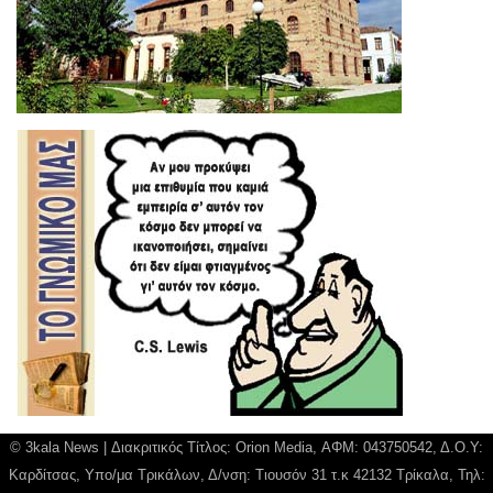
© 3kala News | Διακριτικός Τίτλος: Orion Media, ΑΦΜ: 043750542, Δ.Ο.Υ:
Καρδίτσας, Υπο/μα Τρικάλων, Δ/νση: Τιουσόν 31 τ.κ 42132 Τρίκαλα, Τηλ: