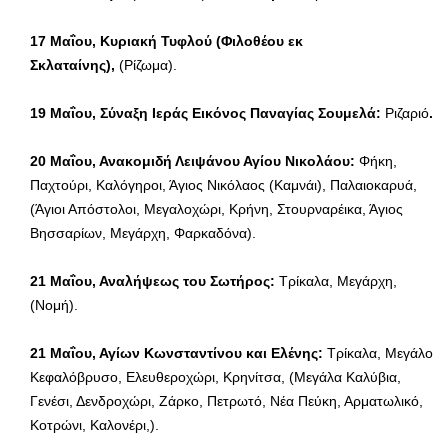
17 Μαΐου
, Κυριακή Τυφλού (Φιλοθέου εκ
Σκλαταίνης),
(Ρίζωμα).
19 Μαΐου, Σύναξη Ιεράς Εικόνος Παναγίας Σουμελά:
Ριζαριό
.
20 Μαΐου, Ανακομιδή Λειψάνου Αγίου Νικολάου:
Φήκη,
Παχτούρι, Καλόγηροι, Άγιος Νικόλαος (Καμνάι), Παλαιοκαρυά,
(Άγιοι Απόστολοι, Μεγαλοχώρι, Κρήνη, Στουρναρέικα, Άγιος
Βησσαρίων, Μεγάρχη, Φαρκαδόνα).
21 Μαΐου
, Αναλήψεως του Σωτήρος:
Τρίκαλα, Μεγάρχη,
(Νομή).
21 Μαΐου, Αγίων Κωνσταντίνου και Ελένης:
Τρίκαλα, Μεγάλο
Κεφαλόβρυσο, Ελευθεροχώρι, Κρηνίτσα, (Μεγάλα Καλύβια,
Γενέσι, Δενδροχώρι, Ζάρκο, Πετρωτό, Νέα Πεύκη, Αρματωλικό,
Κοτρώνι, Καλονέρι,).