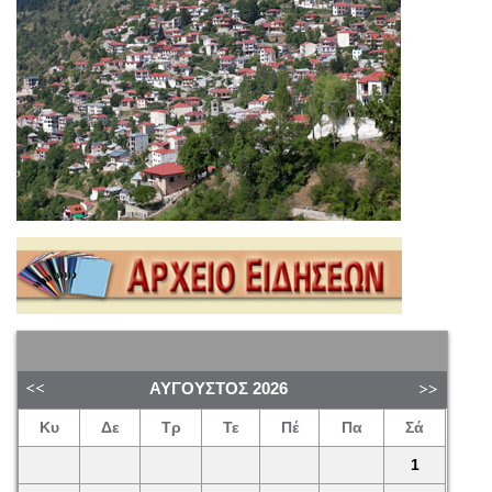
ΑΎΓΟΥΣΤΟΣ
2026
Κυ
Δε
Τρ
Τε
Πέ
Πα
Σά
1