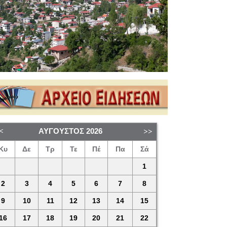
ΑΎΓΟΥΣΤΟΣ
2026
Κυ
Δε
Τρ
Τε
Πέ
Πα
Σά
1
2
3
4
5
6
7
8
9
10
11
12
13
14
15
16
17
18
19
20
21
22