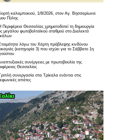
Γιορτή καλαμποκιού, 1/8/2026, στον Αγ. Βησσαρίωνα
μου Πύλης
H Περιφέρεια Θεσσαλίας χρηματοδοτεί τη δημιουργία
ός μεγάλου φωτοβολταϊκού σταθμού στο Διαλεκτό
ικάλων
Ετοιμότητα λόγω του Χάρτη πρόβλεψης κινδύνου
καγιάς (κατηγορία 3) που ισχύει για το Σάββατο 1η
γούστου
Αναπτυξιακές συνέργειες με πρωτοβουλία της
ριφέρειας Θεσσαλίας
Τριπλή συνεργασία στα Τρίκαλα ενάντια στις
λεφωνικές απάτες