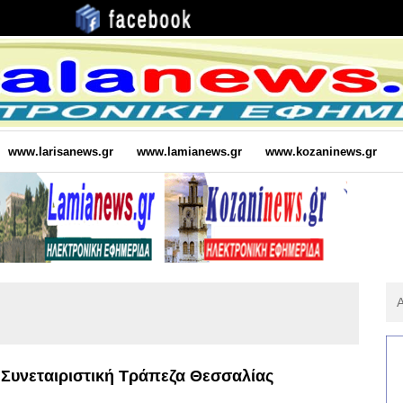
www.larisanews.gr
www.lamianews.gr
www.kozaninews.gr
Αν
Για
:
Συνεταιριστική Τράπεζα Θεσσαλίας