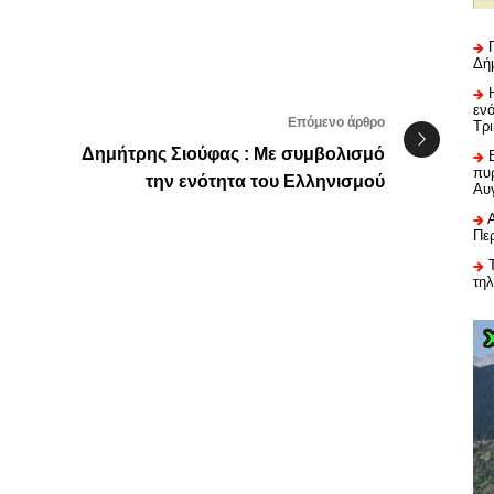
Δή
εν
Επόμενο άρθρο
Τρ
Δημήτρης Σιούφας : Με συμβολισμό
πυρ
την ενότητα του Ελληνισμού
Αυ
Πε
τη