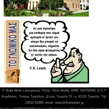
© 3kala News | Διακριτικός Τίτλος: Orion Media, ΑΦΜ: 043750542, Δ.Ο.Υ:
Καρδίτσας, Υπο/μα Τρικάλων, Δ/νση: Τιουσόν 31 τ.κ 42132 Τρίκαλα, Τηλ:
24310 63300, email:
news@3kalanews.gr
Αρ. Γεμή: 018804431000, Νόμιμος Εκπρόσωπος, Ιδιοκτήτης και Διαχειριστής: