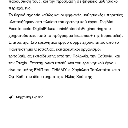
παρουσίαση τους, και την πρόσβαση σε ψηφιακό μαθησιακό
περιεχόμενο.
Το θερινό σχολείο καθώς και οι ψηφιακές μαθησιακές υπηρεσίες
υλοποιήθηκαν στα πλαίσια του ερευνητικού έργου DigiMat:
ExcellenceforDigitalEducationinMaterialsEngineeringπου
χρηματοδοτείται από το πρόγραμμα Erasmus+ της Ευρωπαϊκής
Επιτροπής. Στο ερευνητικό έργου συμμετέχουν, εκτός από το
Πανεπιστήμιο Θεσσαλίας, εκπαιδευτικοί οργανισμοί
τριτοβάθμιας εκπαίδευσης από την Πολωνία, την Εσθονία, και
την Τσεχία. Επιστημονικά υπεύθυνοι του ερευνητικού έργου
είναι το μέλος ΕΔΙΠ του ΤΗΜΜΥ κ. Χαρίκλεια Τσαλαπάτα και ο
Ομ. Καθ. του ιδίου τμήματος κ. Ηλίας Χούστης.
. Μηχανική
Σχολείο