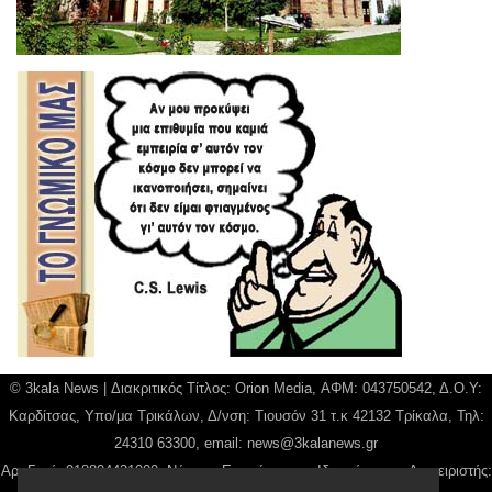
© 3kala News | Διακριτικός Τίτλος: Orion Media, ΑΦΜ: 043750542, Δ.Ο.Υ:
Καρδίτσας, Υπο/μα Τρικάλων, Δ/νση: Τιουσόν 31 τ.κ 42132 Τρίκαλα, Τηλ:
24310 63300, email:
news@3kalanews.gr
Αρ. Γεμή: 018804431000, Νόμιμος Εκπρόσωπος, Ιδιοκτήτης και Διαχειριστής: