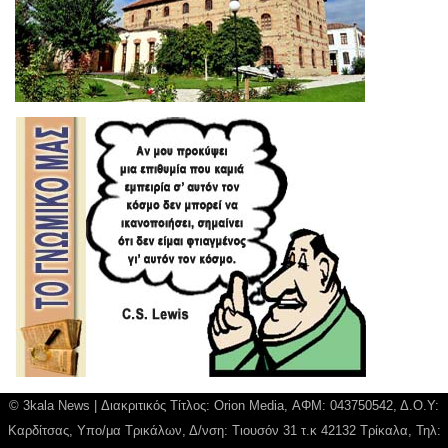
© 3kala News | Διακριτικός Τίτλος: Orion Media, ΑΦΜ: 043750542, Δ.Ο.Υ:
Καρδίτσας, Υπο/μα Τρικάλων, Δ/νση: Τιουσόν 31 τ.κ 42132 Τρίκαλα, Τηλ: