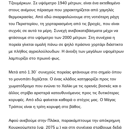
Τζουμέρκων. Σε υψόμετρο 1940 μέτρων, είναι ένα εκτεθειμένο
στους ανέμους πέρασμα που χαρακτηρίζεται από χαμηλές
θερμοκρασίες. Από εδώ σκαρφαλώνουμε στη νοτιότερη ράχη
του Περιστερίου, τη χορταριασμένη από τις βροχές, που είναι
συχνές σε αυτά τα μέρη. Συνεχή ανεβοκατεβάσματα μέχρι να
φτάσουμε στο υψόμετρο των 2000 μέτρων. Στη συνέχεια η
πορεία γίνεται ομαλή πάνω σε ψηλό πράσινο χορτάρι διάστικτο
με πλήθος αγριολούλουδων. Η άνοιξη των μεγάλων υψομέτρων
λαμπυρίζει στο πρωινό φως.
Μετά από 1.30΄ συνεχούς πορείας φτάνουμε στο σημείο όπου
το μονοπάτι διχάζεται. Ο ένας κλάδος κατηφορίζει προς τον
χωματόδρομο που ενώνει το Χαλίκι με τις ορεινές βοσκές και ο
άλλος στρίβει αριστερά κατευθυνόμενος προς τις δυτικότερες
κορυφές. Από εδώ φαίνεται καθαρά ο στόχος μας. Ο Μέγας
Τράπος είναι η τρίτη κορυφή στο βάθος.
Αφού ανεβούμε στην Πλάκα, παρακάμπτουμε την απόκρημνη
Κουρκούμπετα (υψ. 2075 μ.) και στη συνέχεια στρίβουμε δεξιά