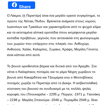
Share
Ο Λάκμος (ή Περιστέρι) είναι ένα μεγάλο ορεινό συγκρότημα, το
πρώτο της Νότιας Πίνδου. Βρίσκεται ανάμεσα στους νομούς
Ιωαννίνων και Τρικάλων και χαρακτηρίζεται από το ψυχρό κλίμα
και τα εκτεταμένα αλπικά οροπέδια όπου εκτρέφονται μεγάλα
κοπάδια προβάτων, γεγονός που αντανακλά στη φυσιογνωμία
των χωριών που υπάρχουν στις πλαγιές του. Ανθοχώρι,
Ανθούσα, Χαλίκι, Καλαρίτες, Συράκο, Κράψη, Μεγάλη Γότιστα,
είναι κάποια από αυτά.
Το βουνό οριοθετείται βόρεια και δυτικά από τον Άραχθο. Στα
νότια ο Καλαρίτικος ποταμός και το ρέμα Νέγρη χωρίζουν το
βουνό από Κακαρδίτσα και Τζουμέρκα ενώ ο Μετσοβίτικος
ποταμός χωρίζει το Περιστέρι από το Δοκίμι. Η ασβεστολιθική
σύσταση του βουνού σε συνδυασμό με τις πολλές ψηλές
κορυφές του (Τσουκαρέλα – 2295 μ. Πύργος -1971 μ. Γιαννάκη
– 2198 μ. Μεγάλη Σπανούρα -2046 μ. Πυραμίδα 2048 μ. δίνει