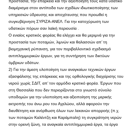
προστασία, την επάρκεια και την αξιοποίηση τους κατά υδατικό
διαμέρισμα στον αντίποδα των σχεδίων ιδιωτικοποίησης των
υπηρεσιών ύδρευσης και αποχέτευσης που προωθεί η
συγκυβέρνηση ΣΥΡΙΖΑ-ΑΝΕΛ. Για την κατοχύρωση των
υδατικών πόρων σαν λαϊκή περιουσία .
Ο ενιαίος κρατικός φορέας θα ελέγχει και θα μεριμνά για την
προστασία των ποταμών, λιμνών και θαλασσών απ’ τη
βιομηχανική ρύπανση, για τον περιβαλλοντικό σχεδιασμό
αντιπλημμυρικών έργων, για τη συντήρηση των δικτύων
όμβριων υδάτων.
2) Για την άμεση υλοποίηση των αναγκαίων τεχνικών έργων
εξασφάλισης της επάρκειας και της ορθολογικής διαχείρισης του
νερού χωρίς ΣΔΙΤ, απ’ τον αρμόδιο κρατικό φορέα. Έργων που
στη Θεσσαλία που δεν περιορίζονται στο γνωστό σύνολο
υποδομών για την υλοποίηση και αξιοποίηση της μερικής
εκτροπής του άνω ρου του Αχελώου, αλλά αφορούν την
διευθέτηση και ανόρθωση όλων των λεκανών απορροής (π.χ.
των ποταμών Καλέντζη και Καράμπαλη) τη συγκράτηση νερών
στην ορεινή ζώνη, τα αναγκαία αντιπλημμυρικά έργα, τα έργα