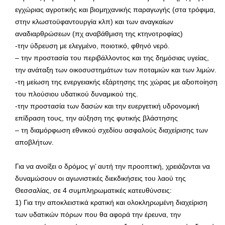
εγχώριας αγροτικής και βιομηχανικής παραγωγής (στα τρόφιμα,
στην κλωστοϋφαντουργία κλπ) και των αναγκαίων
αναδιαρθρώσεων (πχ αναβάθμιση της κτηνοτροφίας)
-την ύδρευση με ελεγμένο, ποιοτικό, φθηνό νερό.
– την προστασία του περιβάλλοντος και της δημόσιας υγείας,
την ανάταξη των οικοσυστημάτων των ποταμιών και των λιμών.
-τη μείωση της ενεργειακής εξάρτησης της χώρας με αξιοποίηση
του πλούσιου υδατικού δυναμικού της.
-την προστασία των δασών και την ευεργετική υδρονομική
επίδραση τους, την αύξηση της φυτικής βλάστησης
– τη διαμόρφωση εθνικού σχεδίου ασφαλούς διαχείρισης των
αποβλήτων.
Για να ανοίξει ο δρόμος γι’ αυτή την προοπτική, χρειάζονται να
δυναμώσουν οι αγωνιστικές διεκδικήσεις του λαού της
Θεσσαλίας, σε 4 συμπληρωματικές κατευθύνσεις:
1) Για την αποκλειστικά κρατική και ολοκληρωμένη διαχείριση
των υδατικών πόρων που θα αφορά την έρευνα, την