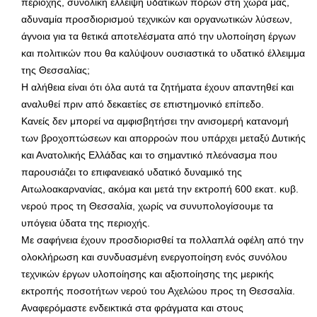
περιοχής, συνολική έλλειψη υδατικών πόρων στη χώρα μας,
αδυναμία προσδιορισμού τεχνικών και οργανωτικών λύσεων,
άγνοια για τα θετικά αποτελέσματα από την υλοποίηση έργων
και πολιτικών που θα καλύψουν ουσιαστικά το υδατικό έλλειμμα
της Θεσσαλίας;
Η αλήθεια είναι ότι όλα αυτά τα ζητήματα έχουν απαντηθεί και
αναλυθεί πριν από δεκαετίες σε επιστημονικό επίπεδο.
Κανείς δεν μπορεί να αμφισβητήσει την ανισομερή κατανομή
των βροχοπτώσεων και απορροών που υπάρχει μεταξύ Δυτικής
και Ανατολικής Ελλάδας και το σημαντικό πλεόνασμα που
παρουσιάζει το επιφανειακό υδατικό δυναμικό της
Αιτωλοακαρνανίας, ακόμα και μετά την εκτροπή 600 εκατ. κυβ.
νερού προς τη Θεσσαλία, χωρίς να συνυπολογίσουμε τα
υπόγεια ύδατα της περιοχής.
Με σαφήνεια έχουν προσδιορισθεί τα πολλαπλά οφέλη από την
ολοκλήρωση και συνδυασμένη ενεργοποίηση ενός συνόλου
τεχνικών έργων υλοποίησης και αξιοποίησης της μερικής
εκτροπής ποσοτήτων νερού του Αχελώου προς τη Θεσσαλία.
Αναφερόμαστε ενδεικτικά στα φράγματα και στους