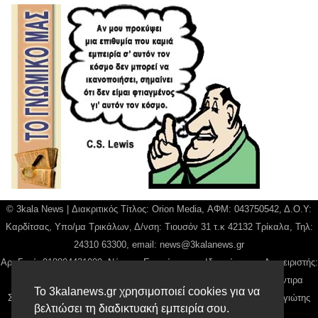
© 3kala News | Διακριτικός Τίτλος: Orion Media, ΑΦΜ: 043750542, Δ.Ο.Υ:
Καρδίτσας, Υπο/μα Τρικάλων, Δ/νση: Τιουσόν 31 τ.κ 42132 Τρίκαλα, Τηλ:
24310 63300, email:
news@3kalanews.gr
Αρ. Γεμή: 018804431000, Νόμιμος Εκπρόσωπος, Ιδιοκτήτης και Διαχειριστής:
Παναγιώτης Φιλίππου, Διευθύντρια: Γιαννουσά Βασιλική, Διευθύντιρα
Το 3kalanews.gr χρησιμοποιεί cookies για να
Σύνταξης: Μπαλαμπάνη Βασιλική. Δικαιούχος domain name Παναγιώτης
βελτιώσει τη διαδικτυακή εμπειρία σου.
Φιλίππου