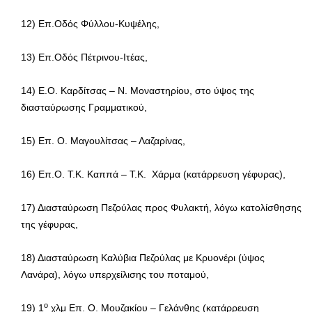
12) Επ.Οδός Φύλλου-Κυψέλης,
13) Επ.Οδός Πέτρινου-Ιτέας,
14) Ε.Ο. Καρδίτσας – Ν. Μοναστηρίου, στο ύψος της
διασταύρωσης Γραμματικού,
15) Επ. Ο. Μαγουλίτσας – Λαζαρίνας,
16) Επ.Ο. Τ.Κ. Καππά – Τ.Κ. Χάρμα (κατάρρευση γέφυρας),
17) Διασταύρωση Πεζούλας προς Φυλακτή, λόγω κατολίσθησης
της γέφυρας,
18) Διασταύρωση Καλύβια Πεζούλας με Κρυονέρι (ύψος
Λανάρα), λόγω υπερχείλισης του ποταμού,
ο
19) 1
χλμ Επ. Ο. Μουζακίου – Γελάνθης (κατάρρευση