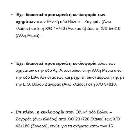
Έχει διακοπεί προσωρινά η κυκλοφορία των
οχημάτων
στην Εθνική οδό Βόλου – Ζαγοράς (Άνω
κλάδος) από τη Χ/Θ 4+760 (Ανακασιά) έως τη Χ/Θ 5+810
(Άλλη Μεριά).
Έχει διακοπεί προσωρινά η κυκλοφορία
όλων των
οχημάτων στην οδό Αγ. Αποστόλων στην Άλλη Μεριά από
την οδό Εθν. Αντιστάσεως και μέχρι τη διασταύρωσή της με
την Ε.Ο. Βόλου Ζαγοράς (Άνω κλάδος) στη Χ/Θ 5+810.
Επιπλέον, η κυκλοφορία
στην Eθνική οδό Βόλου –
Ζαγοράς (άνω κλάδος) από Χ/Θ 23+720 (Χάνια) έως Χ/Θ
42+180 (Ζαγορά), ισχύει για τα οχήματα κάτω των 15