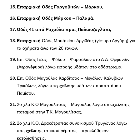
Επαρχιακή Οδός Γοργοβιτών – Μάρκου
,
Επαρχιακή Οδός Μάρκου – Παλαμά
,
Οδός 41 από Ραχούλα προς Παλαιοζογλόπι,
Επαρχιακή
Οδός Μουζακίου-Αργιθέας (γέφυρα Αργύρη) για
τα οχήματα άνω των 20 τόνων.
Επ. Οδός Ιτέας – Φύλου – Φαρσάλων στο Δ.Δ. Ορφανών
(Αερογέφυρα) λόγω εισροής υδάτων στο οδόστρωμα,
Επ. Οδός Μαγούλας Καρδίτσας – Μεγάλων Καλυβίων
Τρικάλων, λόγω υπερχείλισης υδάτων παραποτάμου
Παμίσου,
2ο χλμ Κ.Ο Μαγουλίτσας – Μαγούλας λόγω υπερχείλισης
ποταμού στην Τ.Κ. Μαγουλίτσας,
2ο χλμ Κ.Ο. Δρακότρυπας συνοικισμού Τρυγώνας λόγω
υπερχείλισης τοπικού ρέματος – προκλήθηκαν
κατολισθήσεις.