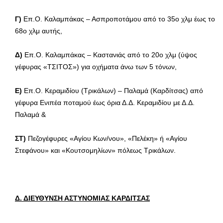
Γ)
Επ.Ο. Καλαμπάκας – Ασπροποτάμου από το 35ο χλμ έως το
68ο χλμ αυτής,
Δ)
Επ.Ο. Καλαμπάκας – Καστανιάς από το 20ο χλμ (ύψος
γέφυρας «ΤΣΙΤΟΣ») για οχήματα άνω των 5 τόνων,
Ε)
Επ.Ο. Κεραμιδίου (Τρικάλων) – Παλαμά (Καρδίτσας) από
γέφυρα Ενιπέα ποταμού έως όρια Δ.Δ. Κεραμιδίου με Δ.Δ.
Παλαμά &
ΣΤ)
Πεζογέφυρες «Αγίου Κων/νου», «Πελέκη» ή «Αγίου
Στεφάνου» και «Κουτσομηλίων» πόλεως Τρικάλων.
Δ. ΔΙΕΥΘΥΝΣΗ ΑΣΤΥΝΟΜΙΑΣ ΚΑΡΔΙΤΣΑΣ