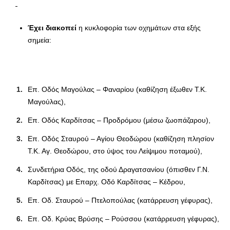
Έχει διακοπεί
η κυκλοφορία των οχημάτων στα εξής
σημεία:
Επ. Οδός Μαγούλας – Φαναρίου (καθίζηση έξωθεν Τ.Κ.
Μαγούλας),
Επ. Οδός Καρδίτσας – Προδρόμου (μέσω ζωοπάζαρου),
Επ. Οδός Σταυρού – Αγίου Θεοδώρου (καθίζηση πλησίον
Τ.Κ. Αγ. Θεοδώρου, στο ύψος του Λείψιμου ποταμού),
Συνδετήρια Οδός, της οδού Δραγατσανίου (όπισθεν Γ.Ν.
Καρδίτσας) με Επαρχ. Οδό Καρδίτσας – Κέδρου,
Επ. Οδ. Σταυρού – Πτελοπούλας (κατάρρευση γέφυρας),
Επ. Οδ. Κρύας Βρύσης – Ρούσσου (κατάρρευση γέφυρας),