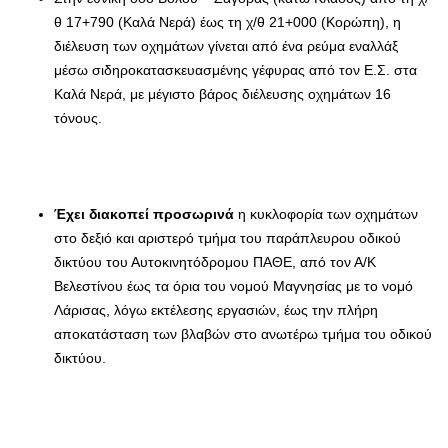
θ 17+790 (Καλά Νερά) έως τη χ/θ 21+000 (Κορώπη), η
διέλευση των οχημάτων γίνεται από ένα ρεύμα εναλλάξ
μέσω σιδηροκατασκευασμένης γέφυρας από τον Ε.Σ. στα
Καλά Νερά, με μέγιστο βάρος διέλευσης οχημάτων 16
τόνους.
Έχει διακοπεί προσωρινά
η κυκλοφορία των οχημάτων
στο δεξιό και αριστερό τμήμα του παράπλευρου οδικού
δικτύου του Αυτοκινητόδρομου ΠΑΘΕ, από τον Α/Κ
Βελεστίνου έως τα όρια του νομού Μαγνησίας με το νομό
Λάρισας, λόγω εκτέλεσης εργασιών, έως την πλήρη
αποκατάσταση των βλαβών στο ανωτέρω τμήμα του οδικού
δικτύου.