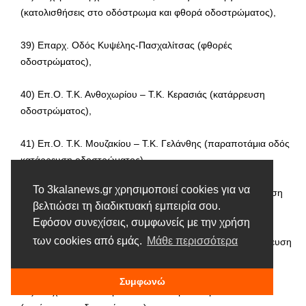
(κατολισθήσεις στο οδόστρωμα και φθορά οδοστρώματος),
39) Επαρχ. Οδός Κυψέλης-Πασχαλίτσας (φθορές
οδοστρώματος),
40) Επ.Ο. Τ.Κ. Ανθοχωρίου – Τ.Κ. Κερασιάς (κατάρρευση
οδοστρώματος),
41) Επ.Ο. Τ.Κ. Μουζακίου – Τ.Κ. Γελάνθης (παραποτάμια οδός
κατάρρευση οδοστρώματος),
Το 3kalanews.gr χρησιμοποιεί cookies για να
ο
42) 1
χιλ. Τ.Κ. Καναλίων – Τ.Κ. Μορφοβουνίου (κατάρρευση
βελτιώσει τη διαδικτυακή εμπειρία σου.
οδοστρώματος),
Εφόσον συνεχίσεις, συμφωνείς με την χρήση
ο
των cookies από εμάς.
Μάθε περισσότερα
43) 1
χιλ. Τ.Κ. Αγίου Ακακίου – Λίμνης Πλαστήρα (κατάρρευση
οδοστρώματος),
Συμφωνώ
ο
44) 1
χιλ. Τ.Κ. Φαναρίου – συνοικισμού Κόμπελου