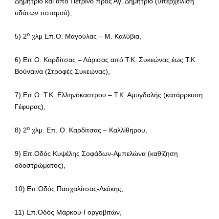
Δημήτριο και από Πέτρινο προς Αγ. Δημήτριο (υπερχείλιση
υδάτων ποταμού),
ο
5) 2
χλμ Επ.Ο. Μαγούλας – Μ. Καλύβια,
6) Επ.Ο. Καρδίτσας – Λάρισας από Τ.Κ. Συκεώνας έως Τ.Κ.
Βούναινα (Στροφές Συκεώνας),
7) Επ.Ο. Τ.Κ. Ελληνόκαστρου – Τ.Κ. Αμυγδαλής (κατάρρευση
Γέφυρας),
ο
8) 2
χλμ. Επ. Ο. Καρδίτσας – Καλλίθηρου,
9) Επ.Οδός Κυψέλης Σοφάδων-Αμπελώνα (καθίζηση
οδοστρώματος),
10) Επ.Οδός Πασχαλίτσας-Λεύκης,
11) Επ.Οδός Μάρκου-Γοργοβιτών,