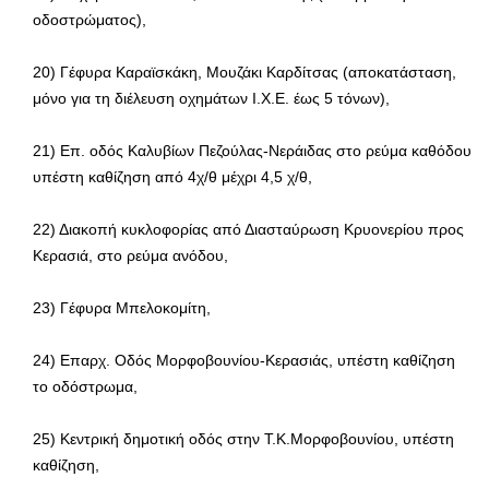
οδοστρώματος),
20) Γέφυρα Καραϊσκάκη, Μουζάκι Καρδίτσας (αποκατάσταση,
μόνο για τη διέλευση οχημάτων Ι.Χ.Ε. έως 5 τόνων),
21) Επ. οδός Καλυβίων Πεζούλας-Νεράιδας στο ρεύμα καθόδου
υπέστη καθίζηση από 4χ/θ μέχρι 4,5 χ/θ,
22) Διακοπή κυκλοφορίας από Διασταύρωση Κρυονερίου προς
Κερασιά, στο ρεύμα ανόδου,
23) Γέφυρα Μπελοκομίτη,
24) Επαρχ. Οδός Μορφοβουνίου-Κερασιάς, υπέστη καθίζηση
το οδόστρωμα,
25) Κεντρική δημοτική οδός στην Τ.Κ.Μορφοβουνίου, υπέστη
καθίζηση,