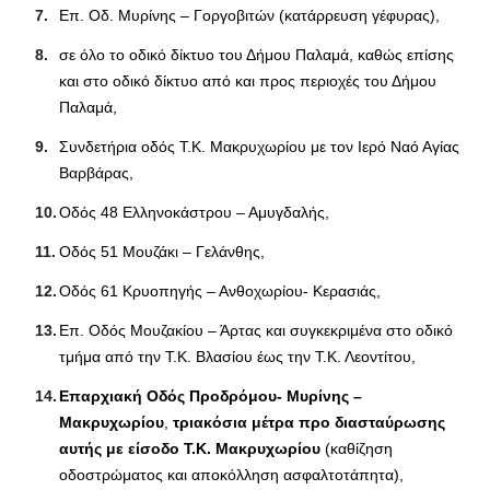
Επ. Οδ. Μυρίνης – Γοργοβιτών (κατάρρευση γέφυρας),
σε όλο το οδικό δίκτυο του Δήμου Παλαμά, καθώς επίσης
και στο οδικό δίκτυο από και προς περιοχές του Δήμου
Παλαμά,
Συνδετήρια οδός Τ.Κ. Μακρυχωρίου με τον Ιερό Ναό Αγίας
Βαρβάρας,
Οδός 48 Ελληνοκάστρου – Αμυγδαλής,
Οδός 51 Μουζάκι – Γελάνθης,
Οδός 61 Κρυοπηγής – Ανθοχωρίου- Κερασιάς,
Επ. Οδός Μουζακίου – Άρτας και συγκεκριμένα στο οδικό
τμήμα από την Τ.Κ. Βλασίου έως την Τ.Κ. Λεοντίτου,
Επαρχιακή Οδός Προδρόμου- Μυρίνης –
Μακρυχωρίου
,
τριακόσια μέτρα προ διασταύρωσης
αυτής με είσοδο Τ.Κ. Μακρυχωρίου
(καθίζηση
οδοστρώματος και αποκόλληση ασφαλτοτάπητα),