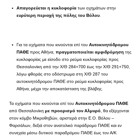
Απαγορεύεται η κυκλοφορία
των οχημάτων στην
ευρύτερη περιοχή της πόλης του Βόλου
.
Για τα οχήματα που κινούνται επί του
Αυτοκινητόδρομου
ΠΑΘΕ
προς Αθήνα,
πραγματοποιείται αμφιδρόμηση
της
κυκλοφορίας με είσοδο στο ρεύμα κυκλοφορίας προς
Θεσσαλονίκη από την Χ/Θ 284+700 έως την Χ/Θ 291+750,
λόγω φθοράς στο οδόστρωμα στη Χ/Θ 287 του
αυτοκινητόδρομου ΠΑΘΕ στο ρεύμα κυκλοφορίας προς
Αθήνα, μέχρι την αποκατάσταση της βλάβης.
Τα οχήματα που κινούνται επί του
Αυτοκινητόδρομου ΠΑΘΕ
από Θεσσαλονίκη
με προορισμό τον Αλμυρό
, θα εξέρχονται
στον κόμβο Μικροθηβών, αριστερά στην Ε.Ο. Βόλου –
Φαρσάλων, δεξιά στον ανατολικό παράδρομο ΠΑΘΕ και εν
συνεχεία μέσω δυτικού παραδρόμου ΠΑΘΕ έως τον Α/Κ