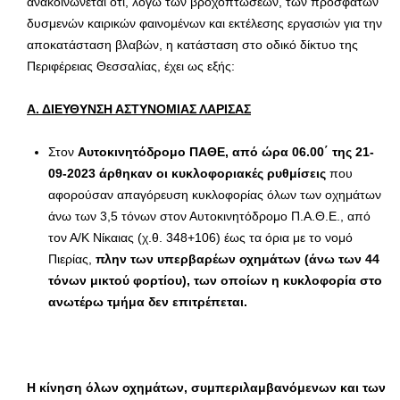
ανακοινώνεται ότι, λόγω των βροχοπτώσεων, των πρόσφατων
δυσμενών καιρικών φαινομένων και εκτέλεσης εργασιών για την
αποκατάσταση βλαβών, η κατάσταση στο οδικό δίκτυο της
Περιφέρειας Θεσσαλίας, έχει ως εξής:
Α. ΔΙΕΥΘΥΝΣΗ ΑΣΤΥΝΟΜΙΑΣ ΛΑΡΙΣΑΣ
Στον
Αυτοκινητόδρομο ΠΑΘΕ, από ώρα 06.00΄ της 21-
09-2023 άρθηκαν οι κυκλοφοριακές ρυθμίσεις
που
αφορούσαν απαγόρευση κυκλοφορίας όλων των οχημάτων
άνω των 3,5 τόνων στον Αυτοκινητόδρομο Π.Α.Θ.Ε., από
τον Α/Κ Νίκαιας (χ.θ. 348+106) έως τα όρια με το νομό
Πιερίας,
πλην των υπερβαρέων οχημάτων (άνω των 44
τόνων μικτού φορτίου), των οποίων η κυκλοφορία στο
ανωτέρω τμήμα δεν επιτρέπεται.
Η κίνηση όλων οχημάτων, συμπεριλαμβανόμενων και των