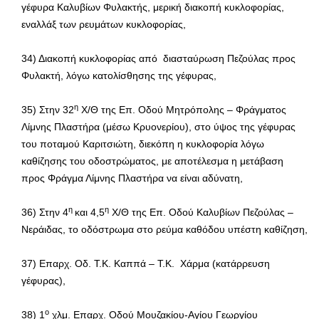
γέφυρα Καλυβίων Φυλακτής, μερική διακοπή κυκλοφορίας,
εναλλάξ των ρευμάτων κυκλοφορίας,
34) Διακοπή κυκλοφορίας από διασταύρωση Πεζούλας προς
Φυλακτή, λόγω κατολίσθησης της γέφυρας,
η
35) Στην 32
Χ/Θ της Επ. Οδού Μητρόπολης – Φράγματος
Λίμνης Πλαστήρα (μέσω Κρυονερίου), στο ύψος της γέφυρας
του ποταμού Καριτσιώτη, διεκόπη η κυκλοφορία λόγω
καθίζησης του οδοστρώματος, με αποτέλεσμα η μετάβαση
προς Φράγμα Λίμνης Πλαστήρα να είναι αδύνατη,
η
η
36) Στην 4
και 4,5
Χ/Θ της Επ. Οδού Καλυβίων Πεζούλας –
Νεράιδας, το οδόστρωμα στο ρεύμα καθόδου υπέστη καθίζηση,
37) Επαρχ. Οδ. Τ.Κ. Καππά – Τ.Κ. Χάρμα (κατάρρευση
γέφυρας),
ο
38) 1
χλμ. Επαρχ. Οδού Μουζακίου-Αγίου Γεωργίου