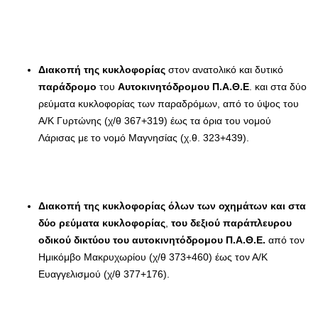
Διακοπή της κυκλοφορίας
στον ανατολικό και δυτικό
παράδρομο
του
Αυτοκινητόδρομου Π.Α.Θ.Ε
. και στα δύο
ρεύματα κυκλοφορίας των παραδρόμων, από το ύψος του
Α/Κ Γυρτώνης (χ/θ 367+319) έως τα όρια του νομού
Λάρισας με το νομό Μαγνησίας (χ.θ. 323+439).
Διακοπή της κυκλοφορίας όλων των οχημάτων και στα
δύο ρεύματα κυκλοφορίας
,
του δεξιού παράπλευρου
οδικού δικτύου του αυτοκινητόδρομου Π.Α.Θ.Ε.
από τον
Ημικόμβο Μακρυχωρίου (χ/θ 373+460) έως τον Α/Κ
Ευαγγελισμού (χ/θ 377+176).