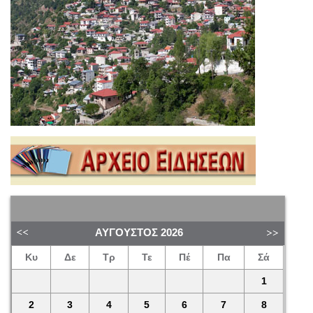
ΑΎΓΟΥΣΤΟΣ
2026
Κυ
Δε
Τρ
Τε
Πέ
Πα
Σά
1
2
3
4
5
6
7
8