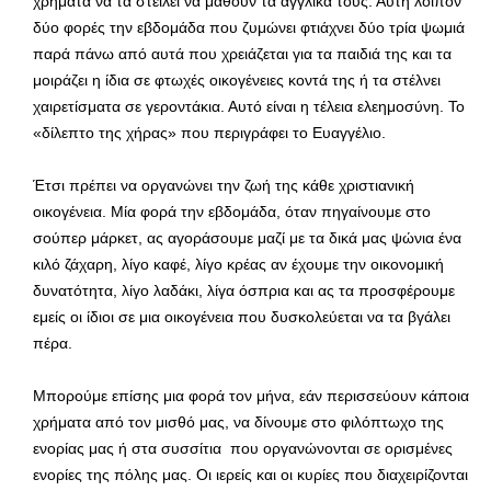
χρήματα να τα στείλει να μάθουν τα αγγλικά τους. Αυτή λοιπόν
δύο φορές την εβδομάδα που ζυμώνει φτιάχνει δύο τρία ψωμιά
παρά πάνω από αυτά που χρειάζεται για τα παιδιά της και τα
μοιράζει η ίδια σε φτωχές οικογένειες κοντά της ή τα στέλνει
χαιρετίσματα σε γεροντάκια. Αυτό είναι η τέλεια ελεημοσύνη. Το
«δίλεπτο της χήρας» που περιγράφει το Ευαγγέλιο.
Έτσι πρέπει να οργανώνει την ζωή της κάθε χριστιανική
οικογένεια. Μία φορά την εβδομάδα, όταν πηγαίνουμε στο
σούπερ μάρκετ, ας αγοράσουμε μαζί με τα δικά μας ψώνια ένα
κιλό ζάχαρη, λίγο καφέ, λίγο κρέας αν έχουμε την οικονομική
δυνατότητα, λίγο λαδάκι, λίγα όσπρια και ας τα προσφέρουμε
εμείς οι ίδιοι σε μια οικογένεια που δυσκολεύεται να τα βγάλει
πέρα.
Μπορούμε επίσης μια φορά τον μήνα, εάν περισσεύουν κάποια
χρήματα από τον μισθό μας, να δίνουμε στο φιλόπτωχο της
ενορίας μας ή στα συσσίτια που οργανώνονται σε ορισμένες
ενορίες της πόλης μας. Οι ιερείς και οι κυρίες που διαχειρίζονται