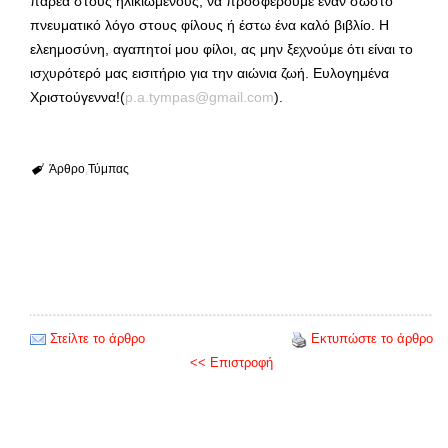
παρέα στους ηλικιωμένους, να προσφέρουμε έναν σωστό
πνευματικό λόγο στους φίλους ή έστω ένα καλό βιβλίο. Η
ελεημοσύνη, αγαπητοί μου φίλοι, ας μην ξεχνούμε ότι είναι το
ισχυρότερό μας εισιτήριο για την αιώνια ζωή. Ευλογημένα
Χριστούγεννα!(
p.a.tympas@gmail.com
).
Άρθρο
Τύμπας
Στείλτε το άρθρο
Εκτυπώστε το άρθρο
<< Επιστροφή