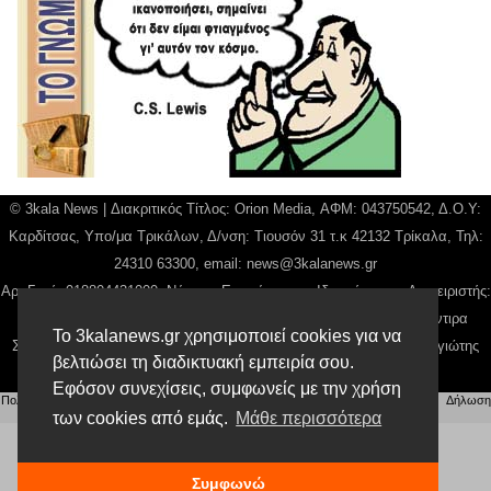
© 3kala News | Διακριτικός Τίτλος: Orion Media, ΑΦΜ: 043750542, Δ.Ο.Υ:
Καρδίτσας, Υπο/μα Τρικάλων, Δ/νση: Τιουσόν 31 τ.κ 42132 Τρίκαλα, Τηλ:
24310 63300, email:
news@3kalanews.gr
Αρ. Γεμή: 018804431000, Νόμιμος Εκπρόσωπος, Ιδιοκτήτης και Διαχειριστής:
Παναγιώτης Φιλίππου, Διευθύντρια: Γιαννουσά Βασιλική, Διευθύντιρα
Το 3kalanews.gr χρησιμοποιεί cookies για να
Σύνταξης: Μπαλαμπάνη Βασιλική. Δικαιούχος domain name Παναγιώτης
βελτιώσει τη διαδικτυακή εμπειρία σου.
Φιλίππου
Εφόσον συνεχίσεις, συμφωνείς με την χρήση
Πολιτική απορρήτου
|
Αίτηση Διαχείρισης Προσωπικών Δεδομένων
|
Όροι χρήσης
| |
Δήλωση
Συμμόρφωσης
των cookies από εμάς.
Μάθε περισσότερα
Συμφωνώ